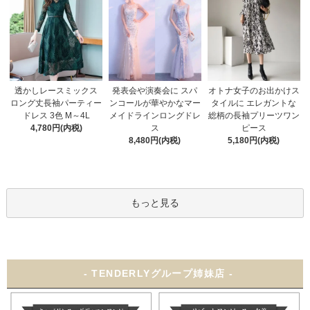
発表会や演奏会に スパ
オトナ女子のお出かけス
透かしレースミックス
ンコールが華やかなマー
タイルに エレガントな
ロング丈長袖パーティー
メイドラインロングドレ
総柄の長袖プリーツワン
ドレス 3色 M～4L
ス
ピース
4,780円(内税)
8,480円(内税)
5,180円(内税)
もっと見る
- TENDERLYグループ姉妹店 -