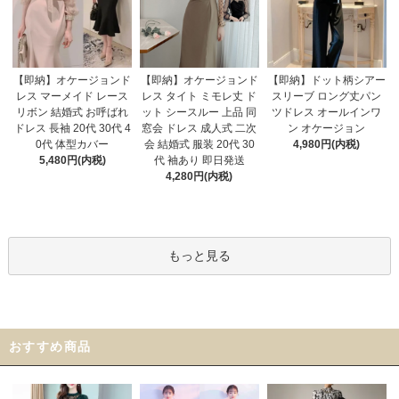
【即納】オケージョンド
【即納】オケージョンド
【即納】ドット柄シアー
レス タイト ミモレ丈 ド
レス マーメイド レース
スリーブ ロング丈パン
ット シースルー 上品 同
リボン 結婚式 お呼ばれ
ツドレス オールインワ
窓会 ドレス 成人式 二次
ドレス 長袖 20代 30代 4
ン オケージョン
会 結婚式 服装 20代 30
0代 体型カバー
4,980円(内税)
代 袖あり 即日発送
5,480円(内税)
4,280円(内税)
もっと見る
おすすめ商品