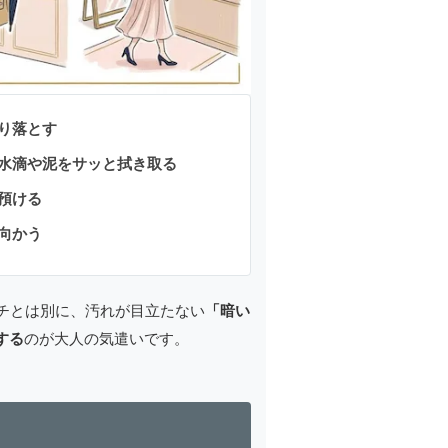
り落とす
水滴や泥をサッと拭き取る
預ける
向かう
チとは別に、汚れが目立たない
「暗い
する
のが大人の気遣いです。