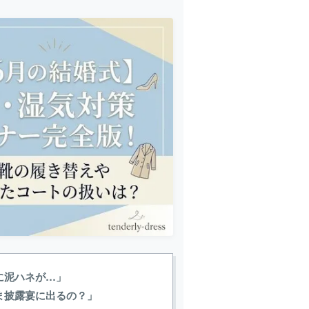
に泥ハネが…」
ま披露宴に出るの？」