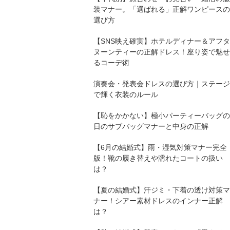
装マナー。「選ばれる」正解ワンピースの
選び方
【SNS映え確実】ホテルディナー＆アフタ
ヌーンティーの正解ドレス！座り姿で魅せ
るコーデ術
演奏会・発表会ドレスの選び方｜ステージ
で輝く衣装のルール
【恥をかかない】極小パーティーバッグの
日のサブバッグマナーと中身の正解
【6月の結婚式】雨・湿気対策マナー完全
版！靴の履き替えや濡れたコートの扱い
は？
【夏の結婚式】汗ジミ・下着の透け対策マ
ナー！シアー素材ドレスのインナー正解
は？