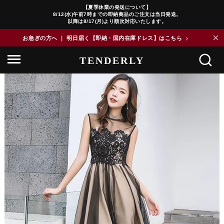
【夏季休業の発送について】
8/12(水)午前7時までの即納商品のご注文は当日発送。
以降は8/17(月)より順次対応いたします。
×
お急ぎの方へ ｜ 明日届く【即納・国内在庫ドレス】はこちら
>