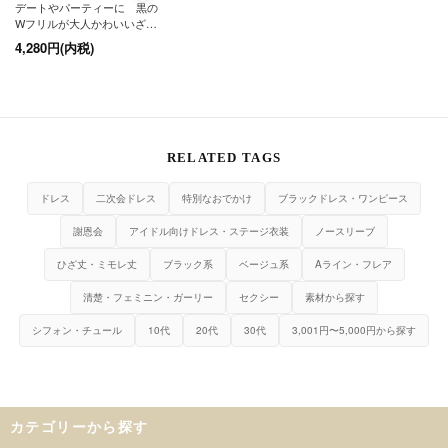
デートやパーティーに 黒の
Wフリルが大人かわいいざっ
くりVネックのミニドレス
4,280円(内税)
RELATED TAGS
ドレス
二次会ドレス
特別なおでかけ
ブラックドレス・ワンピース
謝恩会
アイドル向けドレス・ステージ衣装
ノースリーブ
ひざ丈・ミモレ丈
ブラック系
ベージュ系
Aライン・フレア
清楚・フェミニン・ガーリー
セクシー
素材から探す
シフォン・チュール
10代
20代
30代
3,001円〜5,000円から探す
カテゴリーから探す