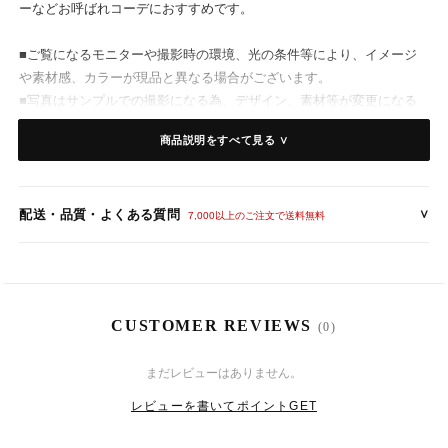
ーなどお呼ばれコーデにおすすめです。
■ご覧になるモニターや撮影時の環境、光の条件等により、イメージ
や素材感、カラーが現品と異なる場合がございます。
■写真はサンプルでの撮影になる為、デザイン、素材等が変更になる
場合がございます。
商品説明をすべて見る ∨
【カラー】メーカー記載色
配送・品質・よくある質問
∨
- ブラック
7,000以上のご注文で送料無料
【仕 様】
素材：ポリエステル
CUSTOMER REVIEWS
(0)
伸縮性なし、裏地あり、透け感あり
背中ファスナー付き
8
11
(火)
まだレビューはありません。
ウエストゴムなし
レビューを書いてポイントGET
【サイズ】
（ 着丈（裏地） / 肩幅 /バスト / ウエスト ）