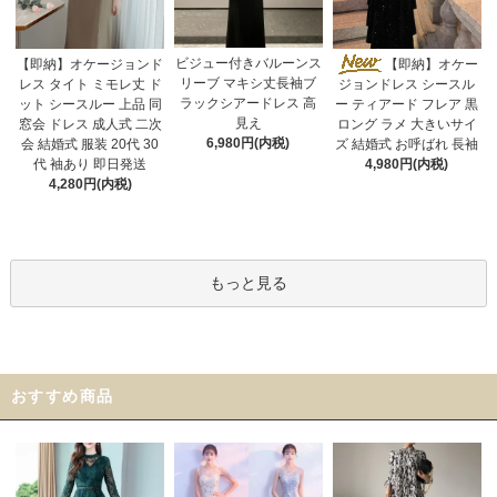
ビジュー付きバルーンス
【即納】オケージョンド
【即納】オケー
リーブ マキシ丈長袖ブ
レス タイト ミモレ丈 ド
ジョンドレス シースル
ラックシアードレス 高
ット シースルー 上品 同
ー ティアード フレア 黒
見え
窓会 ドレス 成人式 二次
ロング ラメ 大きいサイ
6,980円(内税)
会 結婚式 服装 20代 30
ズ 結婚式 お呼ばれ 長袖
代 袖あり 即日発送
4,980円(内税)
4,280円(内税)
もっと見る
おすすめ商品