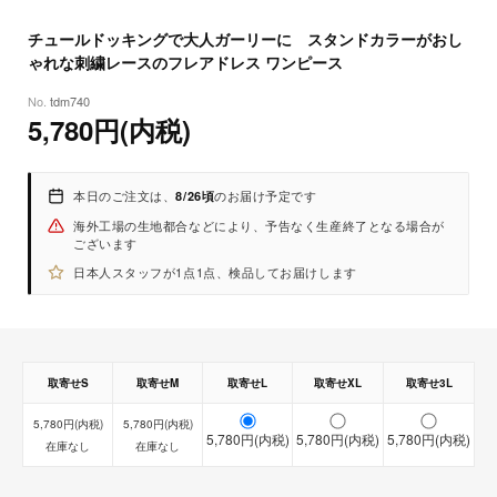
8
26
(水)
-S：約86cm（79cm）/ 29cm / 78cm / 60cm
チュールドッキングで大人ガーリーに スタンドカラーがおし
-M：約87cm（80cm） / 30cm / 82cm / 64cm
ゃれな刺繍レースのフレアドレス ワンピース
-L：約88cm（81cm）/ 30cm / 86cm / 68cm
-XL：約89cm（82cm）/ 31cm / 90cm / 72cm
tdm740
5,780円(内税)
-3L：約90cm（83cm）/ 32cm / 94cm / 76cm
※実寸を記載しておりますが、商品により若干の誤差がある場合がご
ざいます。
本日のご注文は、
のお届け予定です
8/26頃
※おおよその目安としてご参考ください。
海外工場の生地都合などにより、予告なく生産終了となる場合が
ございます
日本人スタッフが1点1点、検品してお届けします
取寄せS
取寄せM
取寄せL
取寄せXL
取寄せ3L
5,780円(内税)
5,780円(内税)
5,780円(内税)
5,780円(内税)
5,780円(内税)
在庫なし
在庫なし
【取寄せ商品】
【即納商品】