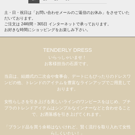
土・日・祝日は「お問い合わせメールのご返信のお休み」をさせていた
だいております。
ご注文は 24時間・365日 インターネットで承っております。
お好きな時間にショッピングをお楽しみ下さい。
TENDERLY DRESS
いらっしゃいませ！
お客様担当の石原です。
当店は、結婚式の二次会や食事会、デートにもぴったりのドレスワ
ンピの他、トレンドのアイテムを豊富なラインアップでご用意して
おります。
女性らしさを引き上げる美しいラインのワンピースをはじめ、プチ
プラのトレンドアイテムはシンプルなインナーなどと合わせること
で、お洒落感を引き上げてくれます。
「ブランド品を買う余裕はないけれど、賢く流行を取り入れて女性
らしくいたい！」