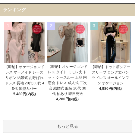
ランキング
1
2
3
【即納】オケージョンド
【即納】オケージョンド
【即納】ドット柄シアー
レス タイト ミモレ丈 ド
レス マーメイド レース
スリーブ ロング丈パン
ット シースルー 上品 同
リボン 結婚式 お呼ばれ
ツドレス オールインワ
窓会 ドレス 成人式 二次
ドレス 長袖 20代 30代 4
ン オケージョン
会 結婚式 服装 20代 30
0代 体型カバー
4,980円(内税)
代 袖あり 即日発送
5,480円(内税)
4,280円(内税)
もっと見る