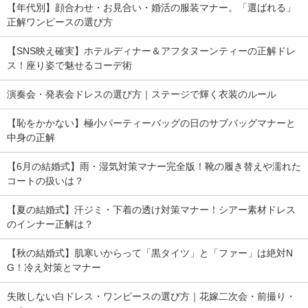
【年代別】顔合わせ・お見合い・婚活の服装マナー。「選ばれる」
正解ワンピースの選び方
【SNS映え確実】ホテルディナー＆アフタヌーンティーの正解ドレ
ス！座り姿で魅せるコーデ術
演奏会・発表会ドレスの選び方｜ステージで輝く衣装のルール
【恥をかかない】極小パーティーバッグの日のサブバッグマナーと
中身の正解
【6月の結婚式】雨・湿気対策マナー完全版！靴の履き替えや濡れた
コートの扱いは？
【夏の結婚式】汗ジミ・下着の透け対策マナー！シアー素材ドレス
のインナー正解は？
【秋の結婚式】肌寒いからって「黒タイツ」と「ファー」は絶対N
G！冷え対策とマナー
失敗しない白ドレス・ワンピースの選び方｜花嫁二次会・前撮り・