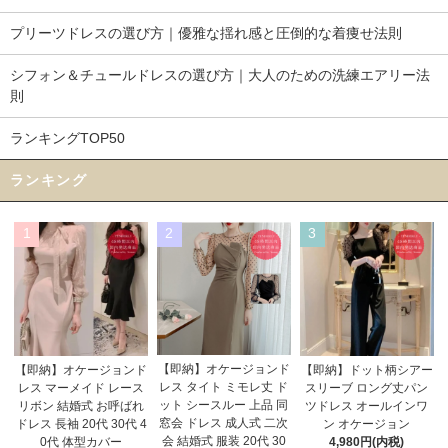
プリーツドレスの選び方｜優雅な揺れ感と圧倒的な着痩せ法則
シフォン＆チュールドレスの選び方｜大人のための洗練エアリー法
則
ランキングTOP50
ランキング
1
2
3
【即納】オケージョンド
【即納】オケージョンド
【即納】ドット柄シアー
レス タイト ミモレ丈 ド
レス マーメイド レース
スリーブ ロング丈パン
ット シースルー 上品 同
リボン 結婚式 お呼ばれ
ツドレス オールインワ
窓会 ドレス 成人式 二次
ドレス 長袖 20代 30代 4
ン オケージョン
会 結婚式 服装 20代 30
0代 体型カバー
4,980円(内税)