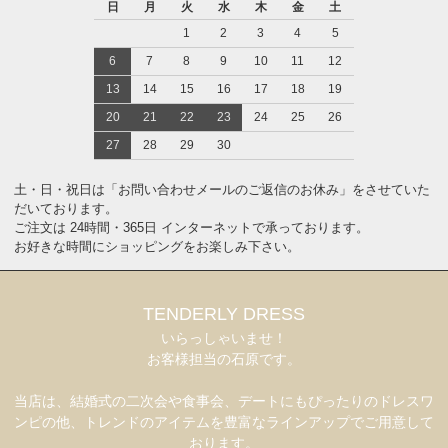
日
月
火
水
木
金
土
1
2
3
4
5
6
7
8
9
10
11
12
13
14
15
16
17
18
19
20
21
22
23
24
25
26
27
28
29
30
土・日・祝日は「お問い合わせメールのご返信のお休み」をさせていた
だいております。
ご注文は 24時間・365日 インターネットで承っております。
お好きな時間にショッピングをお楽しみ下さい。
TENDERLY DRESS
いらっしゃいませ！
お客様担当の石原です。
当店は、結婚式の二次会や食事会、デートにもぴったりのドレスワ
ンピの他、トレンドのアイテムを豊富なラインアップでご用意して
おります。