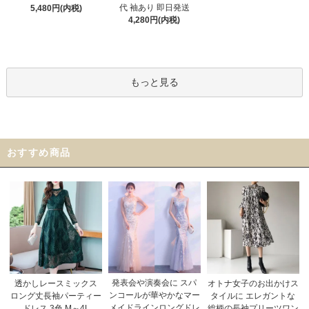
代 袖あり 即日発送
5,480円(内税)
4,280円(内税)
もっと見る
おすすめ商品
発表会や演奏会に スパ
オトナ女子のお出かけス
透かしレースミックス
ンコールが華やかなマー
タイルに エレガントな
ロング丈長袖パーティー
メイドラインロングドレ
総柄の長袖プリーツワン
ドレス 3色 M～4L