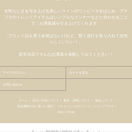
女性らしさを引き上げる美しいラインのワンピースをはじめ、プチ
プラのトレンドアイテムはシンプルなインナーなどと合わせること
で、お洒落感を引き上げてくれます。
「ブランド品を買う余裕はないけれど、賢く流行を取り入れて女性
らしくいたい！」
是非当店でそんなお洒落を体験してみてください！
マイアカウント
カートを見る
お問い合わせ
ホーム
/
支払い方法について
/
配送・送料について
/
返品について
/
特定商取引法に基づく表記
/
プライバシーポリシー
/ /
ショップブログ
/
RSS
/
ATOM
Copyright TENDERLY DRESS All Rights Reserved.