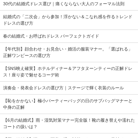
30代の結婚式ドレス選び｜痛くならない大人のフォーマル法則
結婚式の「二次会」から参加！浮かない＆こなれ感を作るトレンド
ドレスの選び方
春の結婚式・お呼ばれドレス パーフェクトガイド
【年代別】顔合わせ・お見合い・婚活の服装マナー。「選ばれる」
正解ワンピースの選び方
【SNS映え確実】ホテルディナー＆アフタヌーンティーの正解ドレ
ス！座り姿で魅せるコーデ術
演奏会・発表会ドレスの選び方｜ステージで輝く衣装のルール
【恥をかかない】極小パーティーバッグの日のサブバッグマナーと
中身の正解
【6月の結婚式】雨・湿気対策マナー完全版！靴の履き替えや濡れた
コートの扱いは？