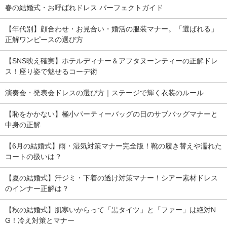
春の結婚式・お呼ばれドレス パーフェクトガイド
【年代別】顔合わせ・お見合い・婚活の服装マナー。「選ばれる」
正解ワンピースの選び方
【SNS映え確実】ホテルディナー＆アフタヌーンティーの正解ドレ
ス！座り姿で魅せるコーデ術
演奏会・発表会ドレスの選び方｜ステージで輝く衣装のルール
【恥をかかない】極小パーティーバッグの日のサブバッグマナーと
中身の正解
【6月の結婚式】雨・湿気対策マナー完全版！靴の履き替えや濡れた
コートの扱いは？
【夏の結婚式】汗ジミ・下着の透け対策マナー！シアー素材ドレス
のインナー正解は？
【秋の結婚式】肌寒いからって「黒タイツ」と「ファー」は絶対N
G！冷え対策とマナー