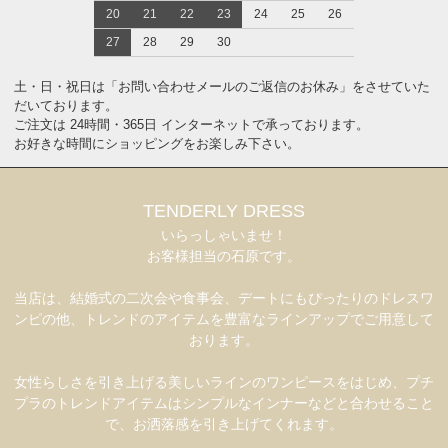
20
21
22
23
24
25
26
27
28
29
30
土・日・祝日は「お問い合わせメールのご返信のお休み」をさせていた
だいております。
ご注文は 24時間・365日 インターネットで承っております。
お好きな時間にショッピングをお楽しみ下さい。
TENDERLY DRESS
いらっしゃいませ！
お客様担当の石原です。
当店は、結婚式の二次会や食事会、デートにもぴったりのドレスワ
ンピの他、トレンドのアイテムを豊富なラインアップでご用意して
おります。
女性らしさを引き上げる美しいラインのワンピースをはじめ、プチ
プラのトレンドアイテムはシンプルなインナーなどと合わせること
で、お洒落感を引き上げてくれます。