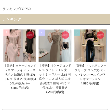
ランキングTOP50
ランキング
1
2
3
【即納】オケージョンド
【即納】オケージョンド
【即納】ドット柄シアー
レス タイト ミモレ丈 ド
レス マーメイド レース
スリーブ ロング丈パン
ット シースルー 上品 同
リボン 結婚式 お呼ばれ
ツドレス オールインワ
窓会 ドレス 成人式 二次
ドレス 長袖 20代 30代 4
ン オケージョン
会 結婚式 服装 20代 30
0代 体型カバー
4,980円(内税)
代 袖あり 即日発送
5,480円(内税)
4,280円(内税)