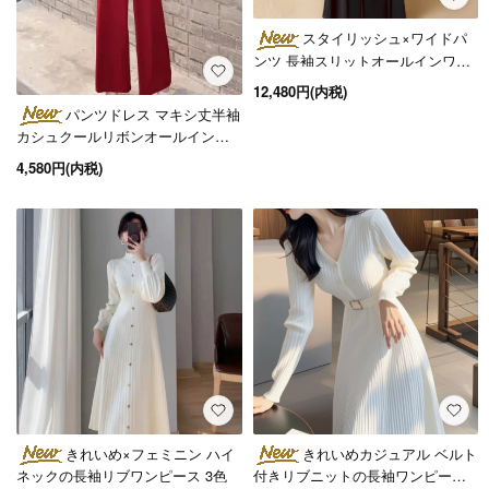
スタイリッシュ×ワイドパ
ンツ 長袖スリットオールインワン
パンツドレス 2色
12,480円(内税)
パンツドレス マキシ丈半袖
カシュクールリボンオールインワ
ン 3色 S～4L
4,580円(内税)
きれいめ×フェミニン ハイ
きれいめカジュアル ベルト
ネックの長袖リブワンピース 3色
付きリブニットの長袖ワンピース