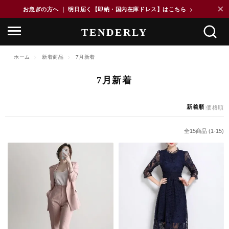
×
お急ぎの方へ ｜ 明日届く【即納・国内在庫ドレス】はこちら
>
ホーム
>
新着商品
>
7月新着
7月新着
新着順
|
価格順
全
15
商品 (
1
-
15
)