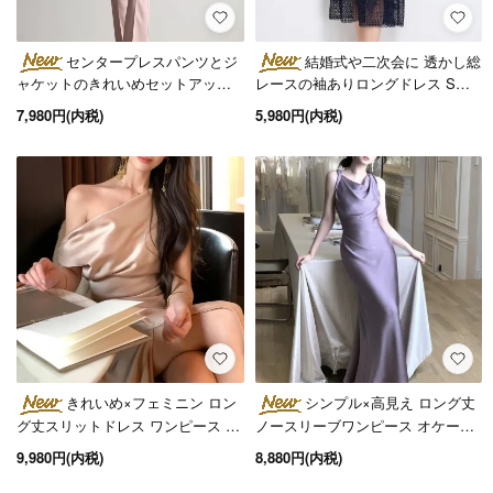
センタープレスパンツとジ
結婚式や二次会に 透かし総
ャケットのきれいめセットアップ 3
レースの袖ありロングドレス S～3
色
L オケージョン
7,980円(内税)
5,980円(内税)
きれいめ×フェミニン ロン
シンプル×高見え ロング丈
グ丈スリットドレス ワンピース 3
ノースリーブワンピース オケージ
色 XS～L
ョンドレス 2色 XS～L
9,980円(内税)
8,880円(内税)