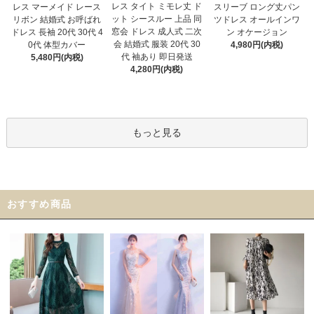
レス タイト ミモレ丈 ド
レス マーメイド レース
スリーブ ロング丈パン
ット シースルー 上品 同
リボン 結婚式 お呼ばれ
ツドレス オールインワ
窓会 ドレス 成人式 二次
ドレス 長袖 20代 30代 4
ン オケージョン
会 結婚式 服装 20代 30
0代 体型カバー
4,980円(内税)
代 袖あり 即日発送
5,480円(内税)
4,280円(内税)
もっと見る
おすすめ商品