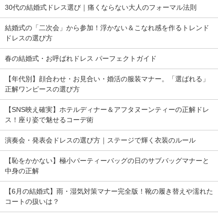
30代の結婚式ドレス選び｜痛くならない大人のフォーマル法則
結婚式の「二次会」から参加！浮かない＆こなれ感を作るトレンド
ドレスの選び方
春の結婚式・お呼ばれドレス パーフェクトガイド
【年代別】顔合わせ・お見合い・婚活の服装マナー。「選ばれる」
正解ワンピースの選び方
【SNS映え確実】ホテルディナー＆アフタヌーンティーの正解ドレ
ス！座り姿で魅せるコーデ術
演奏会・発表会ドレスの選び方｜ステージで輝く衣装のルール
【恥をかかない】極小パーティーバッグの日のサブバッグマナーと
中身の正解
【6月の結婚式】雨・湿気対策マナー完全版！靴の履き替えや濡れた
コートの扱いは？