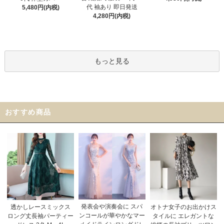
代 袖あり 即日発送
5,480円(内税)
4,280円(内税)
もっと見る
おすすめ商品
発表会や演奏会に スパ
オトナ女子のお出かけス
透かしレースミックス
ンコールが華やかなマー
タイルに エレガントな
ロング丈長袖パーティー