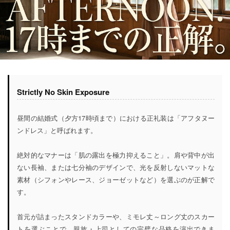
Strictly No Skin Exposure
昼間の結婚式（夕方17時頃まで）における正礼装は「アフタヌー
ンドレス」と呼ばれます。
絶対的なマナーは「肌の露出を極力抑えること」。肩や背中が出
ない長袖、または七分袖のデザインで、光を反射しないマットな
素材（シフォンやレース、ジョーゼットなど）を選ぶのが正解で
す。
首元が詰まったスタンドカラーや、ミモレ丈～ロング丈のスカー
トを選ぶことで、親族・上司としての完璧な品格を演出できま