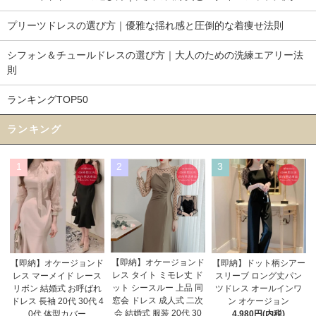
プリーツドレスの選び方｜優雅な揺れ感と圧倒的な着痩せ法則
シフォン＆チュールドレスの選び方｜大人のための洗練エアリー法
則
ランキングTOP50
ランキング
1
2
3
【即納】オケージョンド
【即納】オケージョンド
【即納】ドット柄シアー
レス タイト ミモレ丈 ド
レス マーメイド レース
スリーブ ロング丈パン
ット シースルー 上品 同
リボン 結婚式 お呼ばれ
ツドレス オールインワ
窓会 ドレス 成人式 二次
ドレス 長袖 20代 30代 4
ン オケージョン
会 結婚式 服装 20代 30
0代 体型カバー
4,980円(内税)