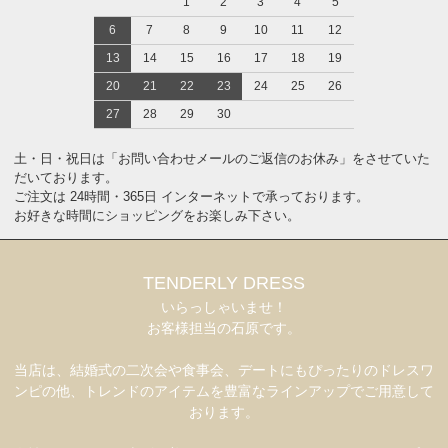
1
2
3
4
5
6
7
8
9
10
11
12
13
14
15
16
17
18
19
20
21
22
23
24
25
26
27
28
29
30
土・日・祝日は「お問い合わせメールのご返信のお休み」をさせていた
だいております。
ご注文は 24時間・365日 インターネットで承っております。
お好きな時間にショッピングをお楽しみ下さい。
TENDERLY DRESS
いらっしゃいませ！
お客様担当の石原です。
当店は、結婚式の二次会や食事会、デートにもぴったりのドレスワ
ンピの他、トレンドのアイテムを豊富なラインアップでご用意して
おります。