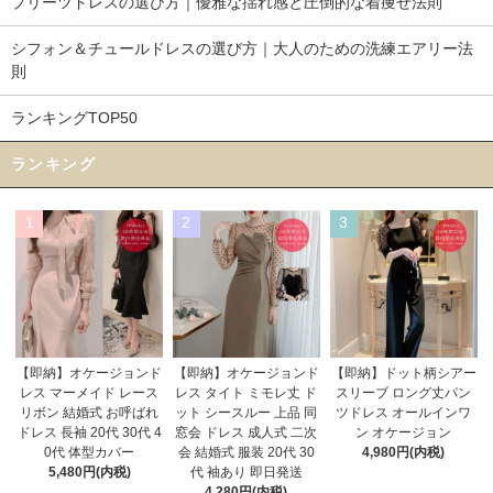
プリーツドレスの選び方｜優雅な揺れ感と圧倒的な着痩せ法則
シフォン＆チュールドレスの選び方｜大人のための洗練エアリー法
則
ランキングTOP50
ランキング
1
2
3
【即納】オケージョンド
【即納】オケージョンド
【即納】ドット柄シアー
レス タイト ミモレ丈 ド
レス マーメイド レース
スリーブ ロング丈パン
ット シースルー 上品 同
リボン 結婚式 お呼ばれ
ツドレス オールインワ
窓会 ドレス 成人式 二次
ドレス 長袖 20代 30代 4
ン オケージョン
会 結婚式 服装 20代 30
0代 体型カバー
4,980円(内税)
代 袖あり 即日発送
5,480円(内税)
4,280円(内税)