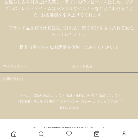
女性らしさを引き上げる美しいラインのワンピースをはじめ、プチ
プラのトレンドアイテムはシンプルなインナーなどと合わせること
で、お洒落感を引き上げてくれます。
「ブランド品を買う余裕はないけれど、賢く流行を取り入れて女性
らしくいたい！」
是非当店でそんなお洒落を体験してみてください！
マイアカウント
カートを見る
お問い合わせ
ホーム
/
支払い方法について
/
配送・送料について
/
返品について
/
特定商取引法に基づく表記
/
プライバシーポリシー
/ /
ショップブログ
/
RSS
/
ATOM
Copyright TENDERLY DRESS All Rights Reserved.