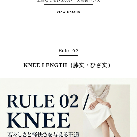
View Details
Rule. 02
KNEE LENGTH（膝丈・ひざ丈）