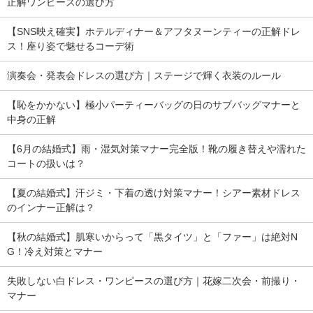
正解ワンピースの選び方
【SNS映え確実】ホテルディナー＆アフタヌーンティーの正解ドレ
ス！座り姿で魅せるコーデ術
演奏会・発表会ドレスの選び方｜ステージで輝く衣装のルール
【恥をかかない】極小パーティーバッグの日のサブバッグマナーと
中身の正解
【6月の結婚式】雨・湿気対策マナー完全版！靴の履き替えや濡れた
コートの扱いは？
【夏の結婚式】汗ジミ・下着の透け対策マナー！シアー素材ドレス
のインナー正解は？
【秋の結婚式】肌寒いからって「黒タイツ」と「ファー」は絶対N
G！冷え対策とマナー
失敗しない白ドレス・ワンピースの選び方｜花嫁二次会・前撮り・
マナー