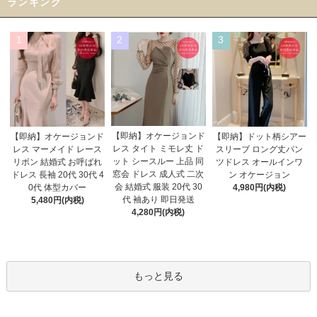
ランキング
1
2
3
【即納】オケージョンド
【即納】オケージョンド
【即納】ドット柄シアー
レス タイト ミモレ丈 ド
レス マーメイド レース
スリーブ ロング丈パン
ット シースルー 上品 同
リボン 結婚式 お呼ばれ
ツドレス オールインワ
窓会 ドレス 成人式 二次
ドレス 長袖 20代 30代 4
ン オケージョン
会 結婚式 服装 20代 30
0代 体型カバー
4,980円(内税)
代 袖あり 即日発送
5,480円(内税)
4,280円(内税)
もっと見る