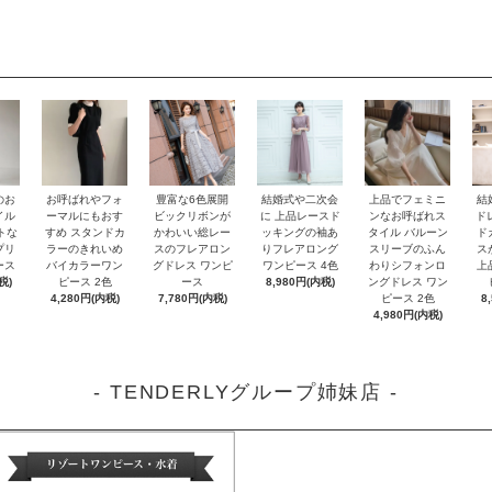
のお
お呼ばれやフォ
豊富な6色展開
結婚式や二次会
上品でフェミニ
結
イル
ーマルにもおす
ビックリボンが
に 上品レースド
ンなお呼ばれス
ド
トな
すめ スタンドカ
かわいい総レー
ッキングの袖あ
タイル バルーン
ド
プリ
ラーのきれいめ
スのフレアロン
りフレアロング
スリーブのふん
ス
ース
バイカラーワン
グドレス ワンピ
ワンピース 4色
わりシフォンロ
上
税)
ピース 2色
ース
8,980円(内税)
ングドレス ワン
4,280円(内税)
7,780円(内税)
ピース 2色
8
4,980円(内税)
- TENDERLYグループ姉妹店 -