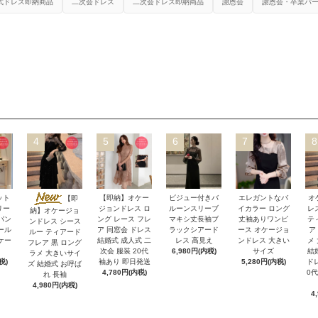
式ドレス即納商品
二次会ドレス
二次会ドレス即納商品
謝恩会
謝恩会・卒業パ
4
5
6
7
8
ット
【即納】オケー
ビジュー付きバ
エレガントなバ
オ
【即
リー
ジョンドレス ロ
ルーンスリーブ
イカラー ロング
レ
納】オケージョ
パン
ング レース フレ
マキシ丈長袖ブ
丈袖ありワンピ
テ
ンドレス シース
ール
ア 同窓会 ドレス
ラックシアード
ース オケージョ
ア
ルー ティアード
ケー
結婚式 成人式 二
レス 高見え
ンドレス 大きい
メ
フレア 黒 ロング
次会 服装 20代
6,980円(内税)
サイズ
結
ラメ 大きいサイ
税)
袖あり 即日発送
5,280円(内税)
ドレ
ズ 結婚式 お呼ば
4,780円(内税)
0代
れ 長袖
4,980円(内税)
4