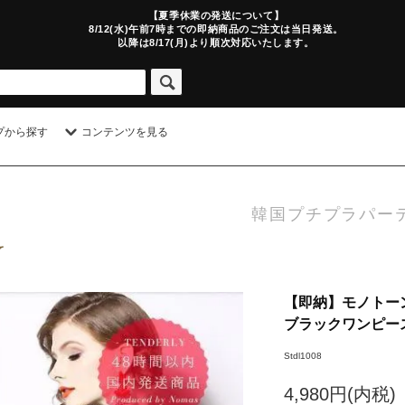
【夏季休業の発送について】
8/12(水)午前7時までの即納商品のご注文は当日発送。
以降は8/17(月)より順次対応いたします。
プから探す
コンテンツを見る
韓国プチプラパー
【即納】モノトー
ブラックワンピース
Stdl1008
4,980円(内税)