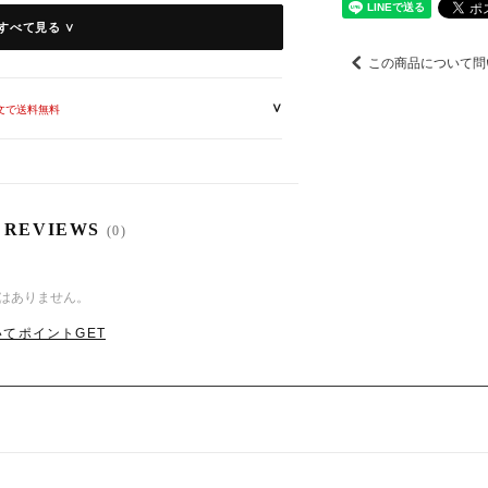
すべて見る ∨
この商品について問
∨
/ 袖丈 ）
注文で送料無料
約18cm
約18cm
/約18cm
m/約18cm
 REVIEWS
(0)
cm/約18cm
若干の誤差がある場合がございます。
はありません。
てポイントGET