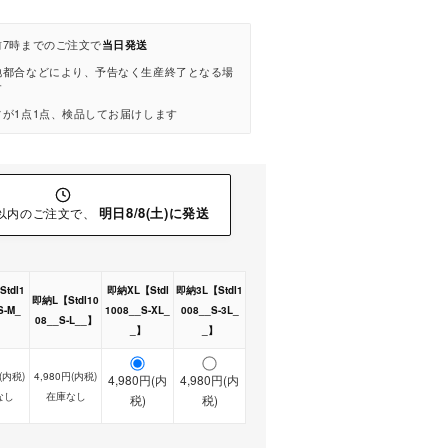
前7時までのご注文で
当日発送
地都合などにより、予告なく生産終了となる場
す
が1点1点、検品してお届けします
明日8/8(土)に発送
以内のご注文で、
tdl1
即納XL【Stdl
即納3L【Stdl1
即納L【Stdl10
S-M_
1008__S-XL_
008__S-3L_
08__S-L__】
】
_】
_】
(内税)
4,980円(内税)
4,980円(内
4,980円(内
なし
在庫なし
税)
税)