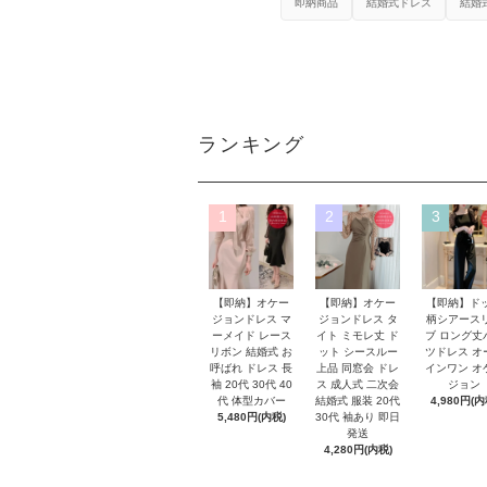
即納商品
結婚式ドレス
結婚
ランキング
1
2
3
【即納】オケー
【即納】オケー
【即納】ド
ジョンドレス マ
ジョンドレス タ
柄シアース
ーメイド レース
イト ミモレ丈 ド
ブ ロング丈
リボン 結婚式 お
ット シースルー
ツドレス オ
呼ばれ ドレス 長
上品 同窓会 ドレ
インワン オ
袖 20代 30代 40
ス 成人式 二次会
ジョン
代 体型カバー
結婚式 服装 20代
4,980円(内
5,480円(内税)
30代 袖あり 即日
発送
4,280円(内税)