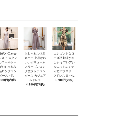
おしゃれに体型
婚式や二次会
エレガントなロ
カバー 上品かわ
レスに スタン
ーズ柄刺繍がお
いいボリューム
カラーやレー
しゃれ フレアシ
スリーブのロン
がおしゃれな
ルエットのミデ
グ丈フレアワン
品ロングワン
ィ丈パフスリー
ピース カジュア
ピース 4色
ブドレス S～4L
ルドレス
,580円(内税)
8,780円(内税)
4,880円(内税)