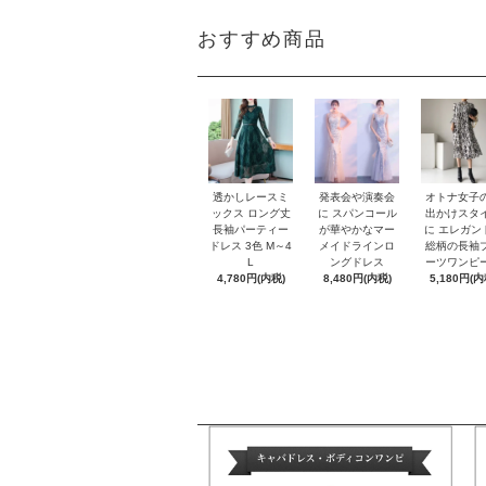
おすすめ商品
オトナ女子
透かしレースミ
発表会や演奏会
出かけスタ
ックス ロング丈
に スパンコール
に エレガン
長袖パーティー
が華やかなマー
総柄の長袖
ドレス 3色 M～4
メイドラインロ
ーツワンピ
L
ングドレス
5,180円(内
4,780円(内税)
8,480円(内税)