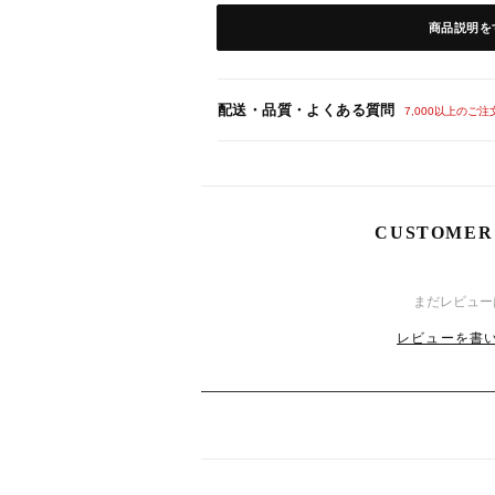
商品説明を
【サイズ】
配送・品質・よくある質問
（ 着丈 / 肩幅 / バスト / ウエスト 
7,000以上のご
-S：約117cm/約36cm/約86cm/約66cm/
-M：約118cm/約37cm/約88cm/約70cm/
-L：約119cm /約38cm /約92cm /約74cm
-XL：約120cm /約39cm /約96cm /約78c
CUSTOMER
-3L：約121cm /約40cm /約100cm /約82
※実寸を記載しておりますが、商品により
8
9
(日)
まだレビュー
レビューを書い
8
24
(月)