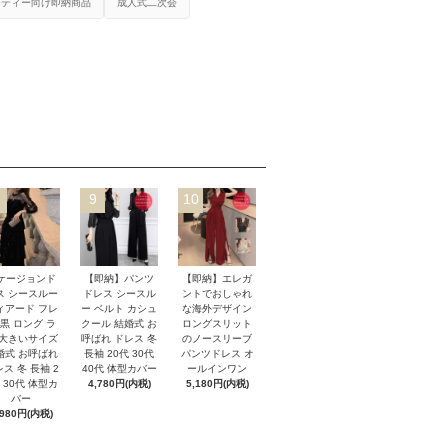
ーティー向け即納商品
成人式二次会
9
10
ケージョンド
【即納】パンツ
【即納】エレガ
ス シースルー
ドレス シースル
ントでおしゃれ
ィアード フレ
ー ベルト カシュ
な海外デザイン
 黒 ロング ラ
クール 結婚式 お
ロングスリット
 大きいサイズ
呼ばれ ドレス 冬
のノースリーブ
婚式 お呼ばれ
長袖 20代 30代
パンツドレス オ
ス 冬 長袖 2
40代 体型カバー
ールインワン
 30代 体型カ
4,780円(内税)
5,180円(内税)
バー
,980円(内税)