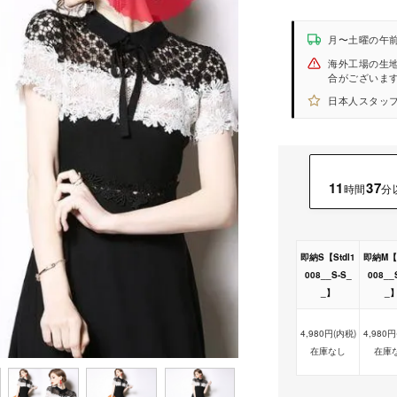
月〜土曜の午
海外工場の生
合がございま
日本人スタッフ
11
37
時間
分
即納S【Stdl1
即納M【S
008__S-S_
008__
_】
_
4,980円(内税)
4,980円
在庫なし
在庫