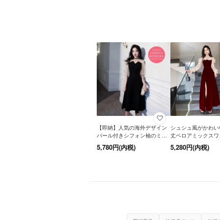
【即納】人気の海外デザイン
シュシュ風がかわい
パール付きシフォン袖のミモ
丈ベロアミックスワ
レ丈バイカラードレス オケー
ロングドレス 2色 赤
【取寄せ商品】
5,780円(内税)
5,280円(内税)
ジョン
【即納商品】