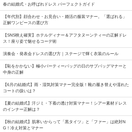
春の結婚式・お呼ばれドレス パーフェクトガイド
【年代別】顔合わせ・お見合い・婚活の服装マナー。「選ばれる」
正解ワンピースの選び方
【SNS映え確実】ホテルディナー＆アフタヌーンティーの正解ドレ
ス！座り姿で魅せるコーデ術
演奏会・発表会ドレスの選び方｜ステージで輝く衣装のルール
【恥をかかない】極小パーティーバッグの日のサブバッグマナーと
中身の正解
【6月の結婚式】雨・湿気対策マナー完全版！靴の履き替えや濡れた
コートの扱いは？
【夏の結婚式】汗ジミ・下着の透け対策マナー！シアー素材ドレス
のインナー正解は？
【秋の結婚式】肌寒いからって「黒タイツ」と「ファー」は絶対N
G！冷え対策とマナー