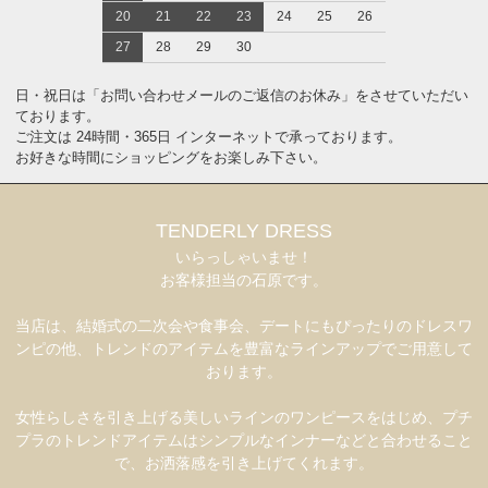
20
21
22
23
24
25
26
27
28
29
30
日・祝日は「お問い合わせメールのご返信のお休み」をさせていただい
ております。
ご注文は 24時間・365日 インターネットで承っております。
お好きな時間にショッピングをお楽しみ下さい。
TENDERLY DRESS
いらっしゃいませ！
お客様担当の石原です。
当店は、結婚式の二次会や食事会、デートにもぴったりのドレスワ
ンピの他、トレンドのアイテムを豊富なラインアップでご用意して
おります。
女性らしさを引き上げる美しいラインのワンピースをはじめ、プチ
プラのトレンドアイテムはシンプルなインナーなどと合わせること
で、お洒落感を引き上げてくれます。