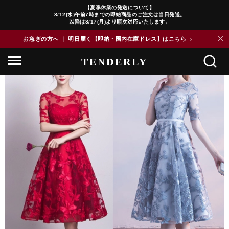
【夏季休業の発送について】
8/12(水)午前7時までの即納商品のご注文は当日発送。
以降は8/17(月)より順次対応いたします。
×
お急ぎの方へ ｜ 明日届く【即納・国内在庫ドレス】はこちら
>