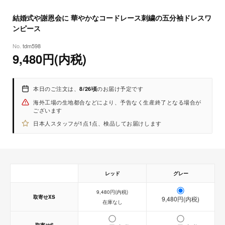
8
26
(水)
【サイズ】
結婚式や謝恩会に 華やかなコードレース刺繍の五分袖ドレスワ
（着丈 / 肩幅 / 袖丈 / バスト / ウエスト）
ンピース
-XS：94cm / 34cm / 31cm / 78cm / 58cm
-S：94cm / 34cm / 31cm / 80cm / 62cm
tdm598
9,480円(内税)
-M：95cm / 35cm / 32cm / 84cm / 66cm
-L：95cm / 35cm / 32cm / 88cm / 70cm
-XL：96cm / 36cm / 33cm / 92cm / 74cm
本日のご注文は、
のお届け予定です
8/26頃
-3L：96cm / 36cm / 33cm / 96cm / 78cm
海外工場の生地都合などにより、予告なく生産終了となる場合が
※実寸を記載しておりますが、商品により若干の誤差がある場合がご
ございます
ざいます。
日本人スタッフが1点1点、検品してお届けします
※おおよその目安としてご参考ください。
◆お届けについて◆
こちらの商品は、通常よりもお届けにお日にちがかかります。
レッド
グレー
9,480円(内税)
取寄せXS
9,480円(内税)
在庫なし
【取寄せ商品】
【即納商品】
取寄せS