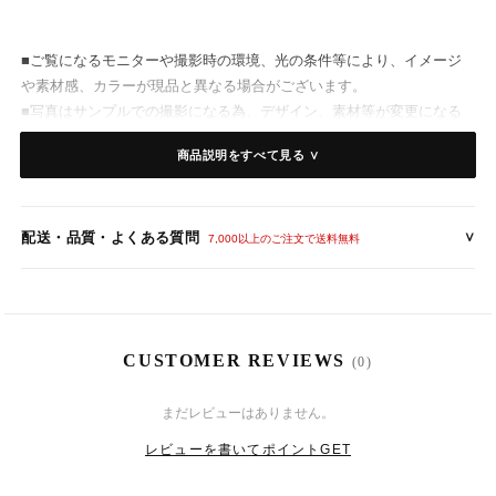
■ご覧になるモニターや撮影時の環境、光の条件等により、イメージ
や素材感、カラーが現品と異なる場合がございます。
■写真はサンプルでの撮影になる為、デザイン、素材等が変更になる
場合がございます。
商品説明をすべて見る ∨
【カラー】メーカー記載色
配送・品質・よくある質問
∨
-レッド
7,000以上のご注文で送料無料
-グレー
【仕 様】
CUSTOMER REVIEWS
(0)
素材：ポリエステル
伸縮性なし、裏地あり、透け感若干あり
8
11
(火)
まだレビューはありません。
背中ファスナー付
バストパッド入り
レビューを書いてポイントGET
ウエストはゴムではありません。