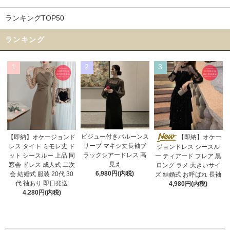
ランキングTOP50
ランキング
1
2
3
ビジュー付きバルーンス
【即納】オケージョンド
【即納】オケー
リーブ マキシ丈長袖ブ
レス タイト ミモレ丈 ド
ジョンドレス シースル
ラックシアードレス 高
ット シースルー 上品 同
ー ティアード フレア 黒
見え
窓会 ドレス 成人式 二次
ロング ラメ 大きいサイ
6,980円(内税)
会 結婚式 服装 20代 30
ズ 結婚式 お呼ばれ 長袖
代 袖あり 即日発送
4,980円(内税)
4,280円(内税)