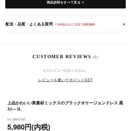
商品説明をすべて見る ∨
-S
-M
-L
配送・品質・よくある質問
∨
-XL
7,000以上のご注文で送料無料
-3L
※サイズに誤差が生じる場合がございます。
CUSTOMER REVIEWS
(0)
8
8
(土)
まだレビューはありません。
レビューを書いてポイントGET
8
23
(日)
上品かわいい異素材ミックスのブラックオケージョンドレス 黒
XS～3L
tdm1147
5,980円(内税)