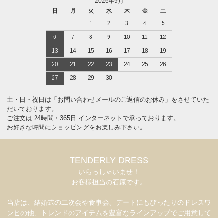
2026年9月
日
月
火
水
木
金
土
1
2
3
4
5
6
7
8
9
10
11
12
13
14
15
16
17
18
19
20
21
22
23
24
25
26
27
28
29
30
土・日・祝日は「お問い合わせメールのご返信のお休み」をさせていた
だいております。
ご注文は 24時間・365日 インターネットで承っております。
お好きな時間にショッピングをお楽しみ下さい。
TENDERLY DRESS
いらっしゃいませ！
お客様担当の石原です。
当店は、結婚式の二次会や食事会、デートにもぴったりのドレスワ
ンピの他、トレンドのアイテムを豊富なラインアップでご用意して