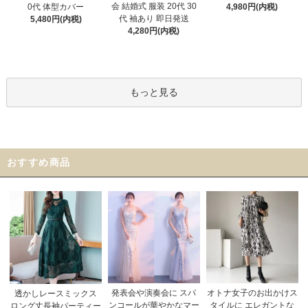
会 結婚式 服装 20代 30
0代 体型カバー
4,980円(内税)
代 袖あり 即日発送
5,480円(内税)
4,280円(内税)
もっと見る
おすすめ商品
発表会や演奏会に スパ
オトナ女子のお出かけス
透かしレースミックス
ンコールが華やかなマー
タイルに エレガントな
ロング丈長袖パーティー