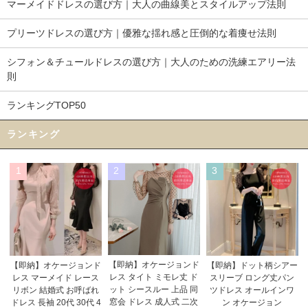
マーメイドドレスの選び方｜大人の曲線美とスタイルアップ法則
プリーツドレスの選び方｜優雅な揺れ感と圧倒的な着痩せ法則
シフォン＆チュールドレスの選び方｜大人のための洗練エアリー法
則
ランキングTOP50
ランキング
1
2
3
【即納】オケージョンド
【即納】オケージョンド
【即納】ドット柄シアー
レス タイト ミモレ丈 ド
レス マーメイド レース
スリーブ ロング丈パン
ット シースルー 上品 同
リボン 結婚式 お呼ばれ
ツドレス オールインワ
窓会 ドレス 成人式 二次
ドレス 長袖 20代 30代 4
ン オケージョン