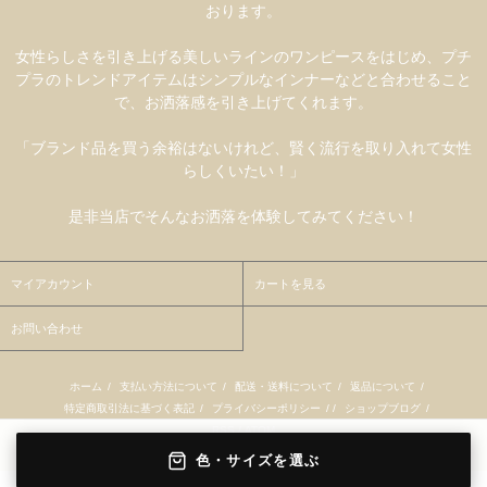
おります。
女性らしさを引き上げる美しいラインのワンピースをはじめ、プチ
プラのトレンドアイテムはシンプルなインナーなどと合わせること
で、お洒落感を引き上げてくれます。
「ブランド品を買う余裕はないけれど、賢く流行を取り入れて女性
らしくいたい！」
是非当店でそんなお洒落を体験してみてください！
マイアカウント
カートを見る
お問い合わせ
ホーム
/
支払い方法について
/
配送・送料について
/
返品について
/
特定商取引法に基づく表記
/
プライバシーポリシー
/ /
ショップブログ
/
RSS
/
ATOM
色・サイズを選ぶ