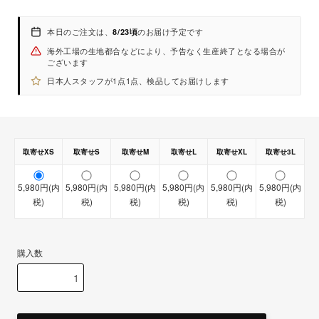
本日のご注文は、
のお届け予定です
8/23頃
海外工場の生地都合などにより、予告なく生産終了となる場合が
ございます
日本人スタッフが1点1点、検品してお届けします
取寄せXS
取寄せS
取寄せM
取寄せL
取寄せXL
取寄せ3L
5,980円(内
5,980円(内
5,980円(内
5,980円(内
5,980円(内
5,980円(内
【取寄せ商品】
税)
税)
税)
税)
税)
税)
【即納商品】
購入数