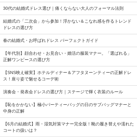
30代の結婚式ドレス選び｜痛くならない大人のフォーマル法則
結婚式の「二次会」から参加！浮かない＆こなれ感を作るトレンド
ドレスの選び方
春の結婚式・お呼ばれドレス パーフェクトガイド
【年代別】顔合わせ・お見合い・婚活の服装マナー。「選ばれる」
正解ワンピースの選び方
【SNS映え確実】ホテルディナー＆アフタヌーンティーの正解ドレ
ス！座り姿で魅せるコーデ術
演奏会・発表会ドレスの選び方｜ステージで輝く衣装のルール
【恥をかかない】極小パーティーバッグの日のサブバッグマナーと
中身の正解
【6月の結婚式】雨・湿気対策マナー完全版！靴の履き替えや濡れた
コートの扱いは？