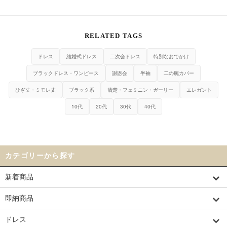
RELATED TAGS
ドレス
結婚式ドレス
二次会ドレス
特別なおでかけ
ブラックドレス・ワンピース
謝恩会
半袖
二の腕カバー
ひざ丈・ミモレ丈
ブラック系
清楚・フェミニン・ガーリー
エレガント
10代
20代
30代
40代
カテゴリーから探す
新着商品
即納商品
ドレス