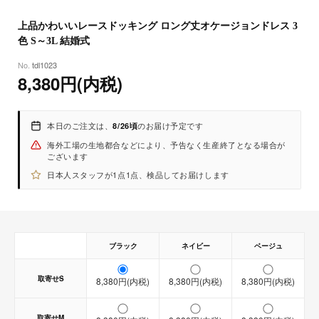
【サイズ】
8
26
(水)
（ 着丈 / 肩幅 / バスト / ウエスト / ヒップ / 袖丈 ）
上品かわいいレースドッキング ロング丈オケージョンドレス 3
-S：約121cm/約37cm/約90cm/約72cm/約96cm/約44.5cm
色 S～3L 結婚式
-M：約122cm/約38cm/約94cm/約76cm/約100cm/約45cm
tdl1023
-L：約123cm /約39cm /約98cm /約80cm/約104cm/約45.5cm
8,380円(内税)
-XL：約124cm /約40cm /約102cm /約84cm/約108cm/約46cm
-3L：約125cm /約41cm /約106cm /約88cm/約112cm/約46.5cm
※サイズに誤差が生じる場合がございます。
本日のご注文は、
のお届け予定です
8/26頃
海外工場の生地都合などにより、予告なく生産終了となる場合が
ございます
日本人スタッフが1点1点、検品してお届けします
ブラック
ネイビー
ベージュ
取寄せS
8,380円(内税)
8,380円(内税)
8,380円(内税)
【取寄せ商品】
【即納商品】
取寄せM