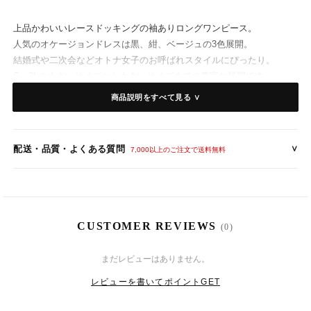
上品かわいいレースドッキングの袖ありロングワンピース。
人気のオケージョンドレスは黒、紺、ベージュの3色展開。
結婚式や二次会などオトナ女子のお呼ばれスタイルにぴったり。
S～3Lの小さいサイズから大きいサイズまでの豊富な展開です。
商品説明をすべて見る ∨
■ご覧になるモニターや撮影時の環境、光の条件等により、イメージ
や素材感、カラーが現品と異なる場合がございます。
■写真はサンプルでの撮影になる為、デザイン、素材等が変更になる
配送・品質・よくある質問
∨
7,000以上のご注文で送料無料
場合がございます。
【カラー】メーカー記載色
- ブラック
- ネイビー
CUSTOMER REVIEWS
(0)
- ベージュ
8
11
(火)
まだレビューはありません。
【素 材】
レビューを書いてポイントGET
- ポリエステル