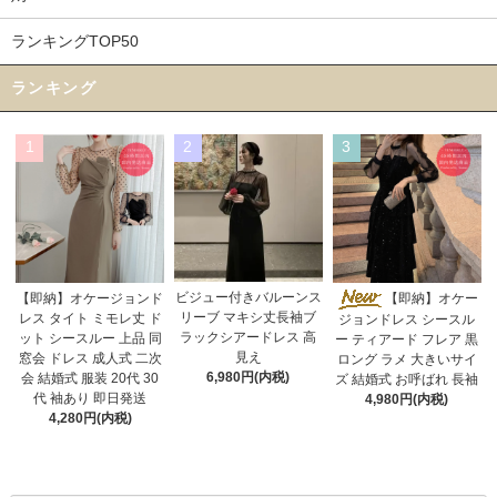
ランキングTOP50
ランキング
1
2
3
ビジュー付きバルーンス
【即納】オケージョンド
【即納】オケー
リーブ マキシ丈長袖ブ
レス タイト ミモレ丈 ド
ジョンドレス シースル
ラックシアードレス 高
ット シースルー 上品 同
ー ティアード フレア 黒
見え
窓会 ドレス 成人式 二次
ロング ラメ 大きいサイ
6,980円(内税)
会 結婚式 服装 20代 30
ズ 結婚式 お呼ばれ 長袖
代 袖あり 即日発送
4,980円(内税)
4,280円(内税)