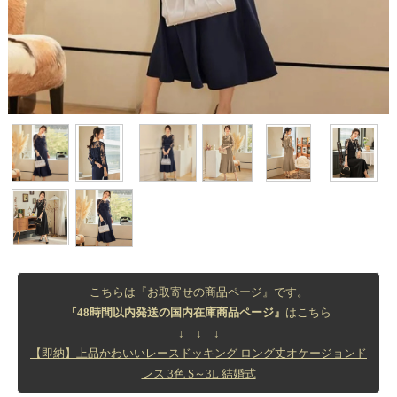
こちらは『お取寄せの商品ページ』です。
『48時間以内発送の国内在庫商品ページ』
はこちら
↓ ↓ ↓
【即納】上品かわいいレースドッキング ロング丈オケージョンド
レス 3色 S～3L 結婚式