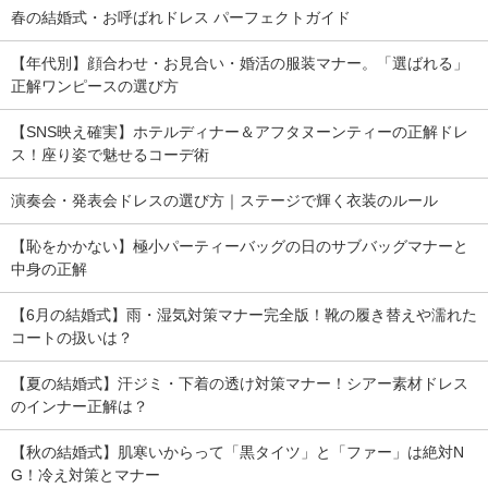
春の結婚式・お呼ばれドレス パーフェクトガイド
【年代別】顔合わせ・お見合い・婚活の服装マナー。「選ばれる」
正解ワンピースの選び方
【SNS映え確実】ホテルディナー＆アフタヌーンティーの正解ドレ
ス！座り姿で魅せるコーデ術
演奏会・発表会ドレスの選び方｜ステージで輝く衣装のルール
【恥をかかない】極小パーティーバッグの日のサブバッグマナーと
中身の正解
【6月の結婚式】雨・湿気対策マナー完全版！靴の履き替えや濡れた
コートの扱いは？
【夏の結婚式】汗ジミ・下着の透け対策マナー！シアー素材ドレス
のインナー正解は？
【秋の結婚式】肌寒いからって「黒タイツ」と「ファー」は絶対N
G！冷え対策とマナー