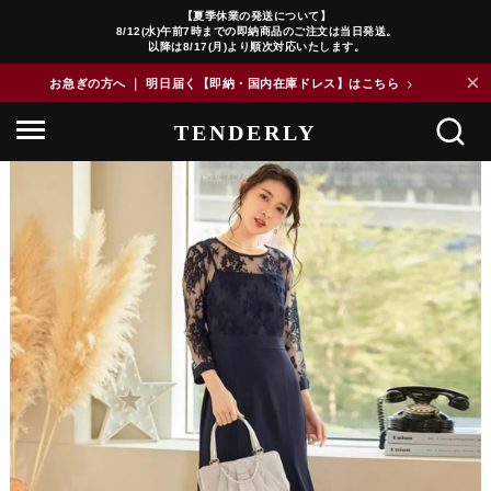
【夏季休業の発送について】
8/12(水)午前7時までの即納商品のご注文は当日発送。
以降は8/17(月)より順次対応いたします。
×
お急ぎの方へ ｜ 明日届く【即納・国内在庫ドレス】はこちら
>