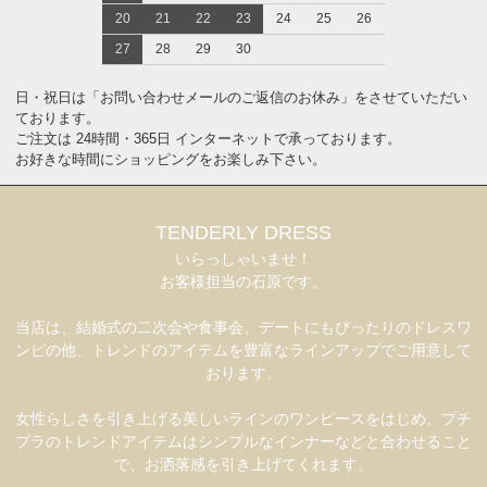
20
21
22
23
24
25
26
27
28
29
30
日・祝日は「お問い合わせメールのご返信のお休み」をさせていただい
ております。
ご注文は 24時間・365日 インターネットで承っております。
お好きな時間にショッピングをお楽しみ下さい。
TENDERLY DRESS
いらっしゃいませ！
お客様担当の石原です。
当店は、結婚式の二次会や食事会、デートにもぴったりのドレスワ
ンピの他、トレンドのアイテムを豊富なラインアップでご用意して
おります。
女性らしさを引き上げる美しいラインのワンピースをはじめ、プチ
プラのトレンドアイテムはシンプルなインナーなどと合わせること
で、お洒落感を引き上げてくれます。