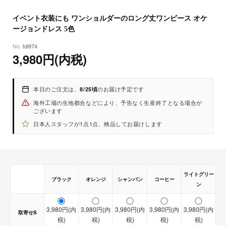
8
25
(火)
※サイズに誤差が生じる場合がございます。
イベント衣装にも ワンショルダーのロング丈ワンピース オケ
ージョンドレス 5色
tdl974
3,980円(内税)
本日のご注文は、
のお届け予定です
8/25頃
海外工場の生地都合などにより、予告なく生産終了となる場合が
ございます
日本人スタッフが1点1点、検品してお届けします
ライトグリー
ブラック
オレンジ
シャンパン
コーヒー
ン
【取寄せ商品】
3,980円(内
3,980円(内
3,980円(内
3,980円(内
3,980円(内
取寄せS
【即納商品】
税)
税)
税)
税)
税)