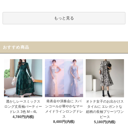
もっと見る
おすすめ商品
発表会や演奏会に スパ
オトナ女子のお出かけス
透かしレースミックス
ンコールが華やかなマー
タイルに エレガントな
ロング丈長袖パーティー
メイドラインロングドレ
総柄の長袖プリーツワン
ドレス 3色 M～4L
ス
ピース
4,780円(内税)
8,480円(内税)
5,180円(内税)