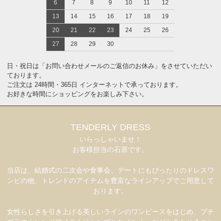
6
7
8
9
10
11
12
13
14
15
16
17
18
19
20
21
22
23
24
25
26
27
28
29
30
日・祝日は「お問い合わせメールのご返信のお休み」をさせていただい
ております。
ご注文は 24時間・365日 インターネットで承っております。
お好きな時間にショッピングをお楽しみ下さい。
TENDERLY DRESS
いらっしゃいませ！
お客様担当の石原です。
当店は、結婚式の二次会や食事会、デートにもぴったりのドレスワ
ンピの他、トレンドのアイテムを豊富なラインアップでご用意して
おります。
女性らしさを引き上げる美しいラインのワンピースをはじめ、プチ