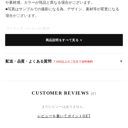
や素材感、カラーが現品と異なる場合がございます。
■写真はサンプルでの撮影になる為、デザイン、素材等が変更になる
場合がございます。
【カラー】メーカー記載色
- ブラック
商品説明をすべて見る ∨
- オレンジ
- シャンパン
- コーヒー
配送・品質・よくある質問
∨
- ライトグリーン
7,000以上のご注文で送料無料
【素 材】
- ポリエステル
CUSTOMER REVIEWS
(0)
【サイズ】
（ 着丈 / バスト / ウエスト / ヒップ ）
8
10
(月)
まだレビューはありません。
-S：約143cm/約82cm/約66cm/約96cm
-M：約144cm/約86cm/約70cm/約100cm
レビューを書いてポイントGET
-L：約145cm /約90cm /約74cm /約104cm
-XL：約146cm /約94cm /約78cm /約108cm