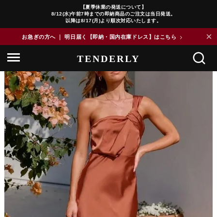
【夏季休業の発送について】
8/12(水)午前7時までの即納商品のご注文は当日発送。
以降は8/17(月)より順次対応いたします。
×
お急ぎの方へ ｜ 明日届く【即納・国内在庫ドレス】はこちら
>