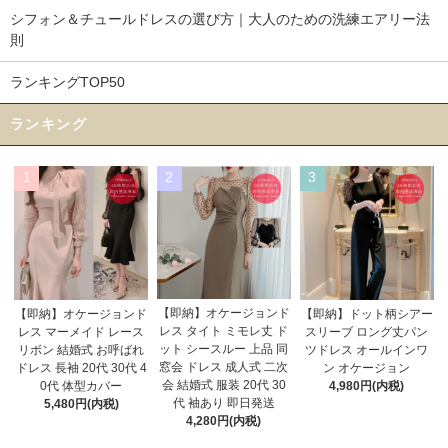
シフォン＆チュールドレスの選び方｜大人のための洗練エアリー法
則
ランキングTOP50
ランキング
1
2
3
【即納】オケージョンド
【即納】オケージョンド
【即納】ドット柄シアー
レス タイト ミモレ丈 ド
レス マーメイド レース
スリーブ ロング丈パン
ット シースルー 上品 同
リボン 結婚式 お呼ばれ
ツドレス オールインワ
窓会 ドレス 成人式 二次
ドレス 長袖 20代 30代 4
ン オケージョン
会 結婚式 服装 20代 30
0代 体型カバー
4,980円(内税)
代 袖あり 即日発送
5,480円(内税)
4,280円(内税)