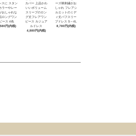
カバー 上品かわ
レスに スタン
ーズ柄刺繍がお
いいボリューム
カラーやレー
しゃれ フレアシ
スリーブのロン
がおしゃれな
ルエットのミデ
グ丈フレアワン
品ロングワン
ィ丈パフスリー
ピース カジュア
ピース 4色
ブドレス S～4L
ルドレス
,580円(内税)
8,780円(内税)
4,880円(内税)