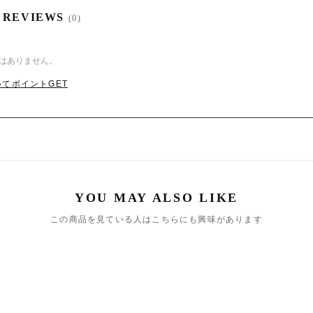
り入れやすく、さりげない高級感をプラス
 REVIEWS
(0)
て、クラシカルな雰囲気に
はありません。
ハーフアップにプラスして、洗練された印象
てポイントGET
らしさを演出するアクセントに
な日も普段の装いも上品に
フォーマルシーンにもデイリーにも使いやす
しても、安っぽく見えず、スタイルを上品に
たり、トレンドに合わせて気軽に取り入れら
この商品を見ている人はこちらにも興味があります