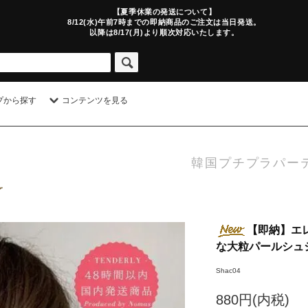
【夏季休業の発送について】
8/12(水)午前7時までの即納商品のご注文は当日発送。
以降は8/17(月)より順次対応いたします。
プから探す
コンテンツを見る
韓国プチプラパー
【即納】エ
な大粒パールシュシ
Shac04
880円(内税)