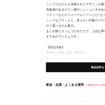
シンプルながらも洗練されたデザインが魅
高級感のあるサテン調のシュシュに大きめ
ーティーなどのフォーマルシーンにぴった
シックなブラックと、柔らかい印象のブラ
せて選べるのも魅力。
まとめ髪にさっとつけるだけで、上品な華
すすめのアイテムです。
【商品詳細】
カラー：ブラック / ブラウン
デザイン：シンプルシュシュ × 大粒パール
素材：サテン調シュシュ / フェイクパール
商品説明を
■おすすめポイント
フォーマルシーンに最適：結婚式や二次会
配送・品質・よくある質問
シンプル＆エレガント：大粒パールが程よ
7,000以上のご
に
選べる2カラー：シックなブラック、落ち
しっかりホールド：伸縮性のあるシュシュ