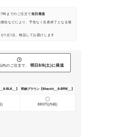
前7時までのご注文で
当日発送
地都合などにより、予告なく生産終了となる場
す
が1点1点、検品してお届けします
明日8/8(土)に発送
以内のご注文で、
_S-BLK__】
即納ブラウン【Shac04__S-BRW__】
税)
880円(内税)