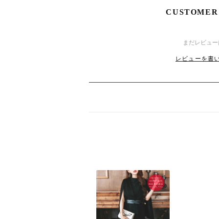
デイリー使いも◎：普段のまとめ髪にも取
CUSTOMER
■シーン別おすすめコーディネート
8
9
(日)
結婚式・二次会 → 低めのシニヨンに添え
まだレビュー
パーティー・イベント → ポニーテールや
レビューを書い
に
デイリーコーデ → さりげなく大人の女性
エレガントで洗練されたシュシュで、特別
8
24
(月)
シンプルなのに存在感のあるデザインで、
いアイテムです。
結婚式やパーティーなどの特別な日に使用
格上げ。
さらに、手頃な価格なので、色違いで揃え
れるのも魅力です。