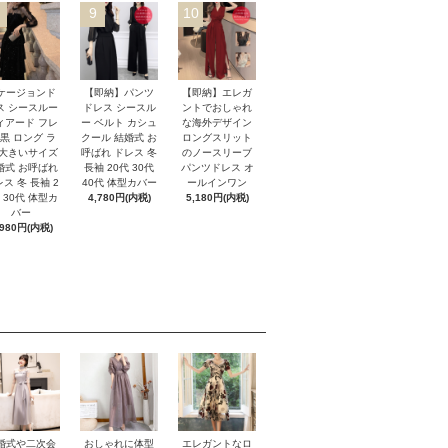
9
10
ケージョンド
【即納】パンツ
【即納】エレガ
ス シースルー
ドレス シースル
ントでおしゃれ
ィアード フレ
ー ベルト カシュ
な海外デザイン
 黒 ロング ラ
クール 結婚式 お
ロングスリット
 大きいサイズ
呼ばれ ドレス 冬
のノースリーブ
婚式 お呼ばれ
長袖 20代 30代
パンツドレス オ
ス 冬 長袖 2
40代 体型カバー
ールインワン
 30代 体型カ
4,780円(内税)
5,180円(内税)
バー
,980円(内税)
おしゃれに体型
婚式や二次会
エレガントなロ