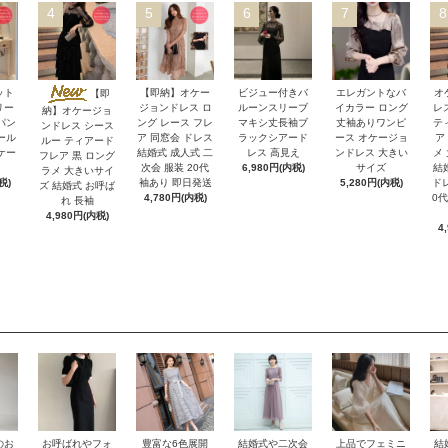
4
5
6
7
8
ット
【即納】オケー
ビジュー付きバ
エレガントなバ
オ
【即
リー
ジョンドレス ロ
ルーンスリーブ
イカラー ロング
レ
納】オケージョ
パン
ング レース フレ
マキシ丈長袖ブ
丈袖ありワンピ
テ
ンドレス シース
ール
ア 同窓会 ドレス
ラックシアード
ース オケージョ
ア
ルー ティアード
ケー
結婚式 成人式 二
レス 高見え
ンドレス 大きい
メ
フレア 黒 ロング
次会 服装 20代
6,980円(内税)
サイズ
結
ラメ 大きいサイ
税)
袖あり 即日発送
5,280円(内税)
ドレ
ズ 結婚式 お呼ば
4,780円(内税)
0代
れ 長袖
4,980円(内税)
4
のお
お呼ばれやフォ
豊富な6色展開
結婚式や二次会
上品でフェミニ
結