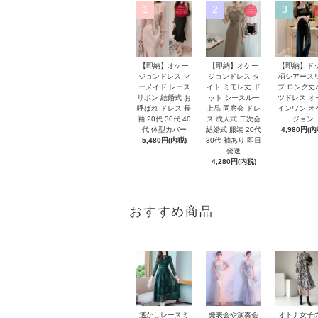
1
2
3
【即納】オケー
【即納】オケー
【即納】ド
ジョンドレス マ
ジョンドレス タ
柄シアース
ーメイド レース
イト ミモレ丈 ド
ブ ロング丈
リボン 結婚式 お
ット シースルー
ツドレス オ
呼ばれ ドレス 長
上品 同窓会 ドレ
インワン オ
袖 20代 30代 40
ス 成人式 二次会
ジョン
代 体型カバー
結婚式 服装 20代
4,980円(内
5,480円(内税)
30代 袖あり 即日
発送
4,280円(内税)
おすすめ商品
オトナ女子
透かしレースミ
発表会や演奏会