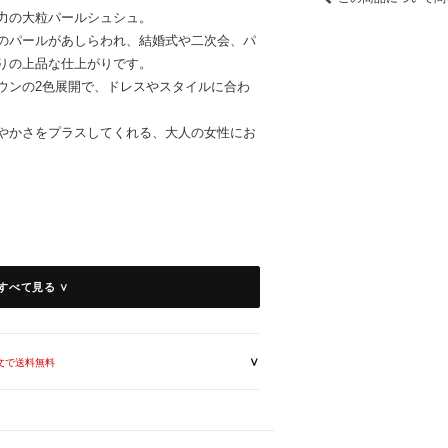
力の大粒パールシュシュ。
のパールがあしらわれ、結婚式や二次会、パ
りの上品な仕上がりです。
ウンの2色展開で、ドレスやスタイルに合わ
やかさをプラスしてくれる、大人の女性にお
すべて見る ∨
、パーティーなどの華やかな場面で活躍
∨
いアクセントになり、品のあるヘアスタイル
注文で送料無料
着いたブラウンの2色展開
で、髪を優しくまとめます