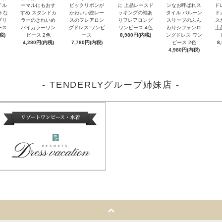
イル
ーマルにもおす
ビックリボンが
に 上品レースド
ンなお呼ばれス
ド
トな
すめ スタンドカ
かわいい総レー
ッキングの袖あ
タイル バルーン
ド
プリ
ラーのきれいめ
スのフレアロン
りフレアロング
スリーブのふん
ス
ース
バイカラーワン
グドレス ワンピ
ワンピース 4色
わりシフォンロ
上
税)
ピース 2色
ース
8,980円(内税)
ングドレス ワン
4,280円(内税)
7,780円(内税)
ピース 2色
8
4,980円(内税)
- TENDERLYグループ姉妹店 -