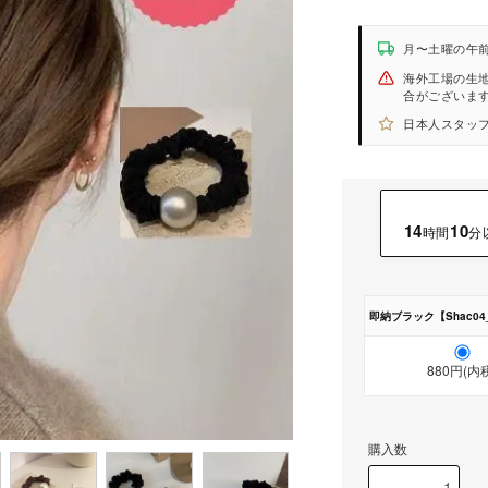
月〜土曜の午
海外工場の生
合がございま
日本人スタッフ
14
10
時間
分
即納ブラック【Shac04_
880円(内
購入数