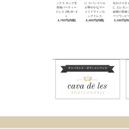
出かけスタ
ックス ロング丈
に スパンコール
に エレガン
長袖パーティー
が華やかなマー
総柄の長袖
ドレス 3色 M～4
メイドラインロ
ーツワンピ
L
ングドレス
5,180円(内
4,780円(内税)
8,480円(内税)