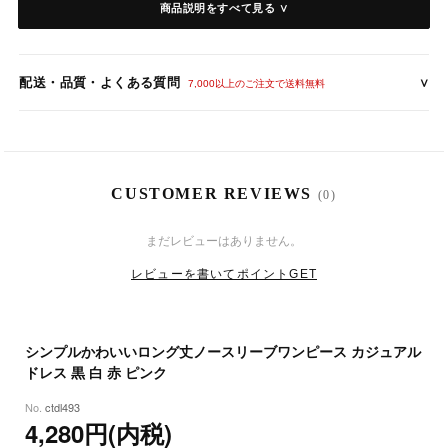
商品説明をすべて見る ∨
【カラー】メーカー記載色
- ブラック
配送・品質・よくある質問
∨
- ホワイト
7,000以上のご注文で送料無料
- レッド
- ピンク
【仕 様】
CUSTOMER REVIEWS
(0)
素材：ポリエステル（ニット）
伸縮性あり、裏地なし、透け感ややあり
8
9
(日)
まだレビューはありません。
【サイズ】
レビューを書いてポイントGET
-フリーサイズ-
身丈約110cm / バスト約72-90cm / ウエスト約68-86cm / ヒップ約80-1
8
24
(月)
00cm
シンプルかわいいロング丈ノースリーブワンピース カジュアル
ドレス 黒 白 赤 ピンク
※身丈は肩から裾までの長さです。
※実寸を記載しておりますが、商品により誤差が生じる場合がござい
ctdl493
4,280円(内税)
ます。