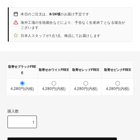
本日のご注文は、
のお届け予定です
8/24頃
海外工場の生地都合などにより、予告なく生産終了となる場合が
ございます
日本人スタッフが1点1点、検品してお届けします
取寄せブラックFRE
取寄せホワイトFREE
取寄せレッドFREE
取寄せピンクFREE
E
4,280円(内税)
【取寄せ商品】
4,280円(内税)
4,280円(内税)
4,280円(内税)
【即納商品】
購入数