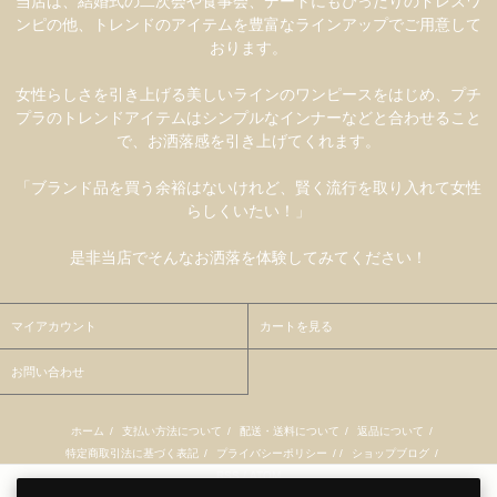
当店は、結婚式の二次会や食事会、デートにもぴったりのドレスワ
ンピの他、トレンドのアイテムを豊富なラインアップでご用意して
おります。
女性らしさを引き上げる美しいラインのワンピースをはじめ、プチ
プラのトレンドアイテムはシンプルなインナーなどと合わせること
で、お洒落感を引き上げてくれます。
「ブランド品を買う余裕はないけれど、賢く流行を取り入れて女性
らしくいたい！」
是非当店でそんなお洒落を体験してみてください！
マイアカウント
カートを見る
お問い合わせ
ホーム
/
支払い方法について
/
配送・送料について
/
返品について
/
特定商取引法に基づく表記
/
プライバシーポリシー
/ /
ショップブログ
/
RSS
/
ATOM