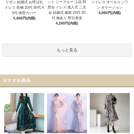
ット シースルー 上品 同
リボン 結婚式 お呼ばれ
ツドレス オールインワ
窓会 ドレス 成人式 二次
ドレス 長袖 20代 30代 4
ン オケージョン
会 結婚式 服装 20代 30
0代 体型カバー
4,980円(内税)
代 袖あり 即日発送
5,480円(内税)
4,280円(内税)
もっと見る
おすすめ商品