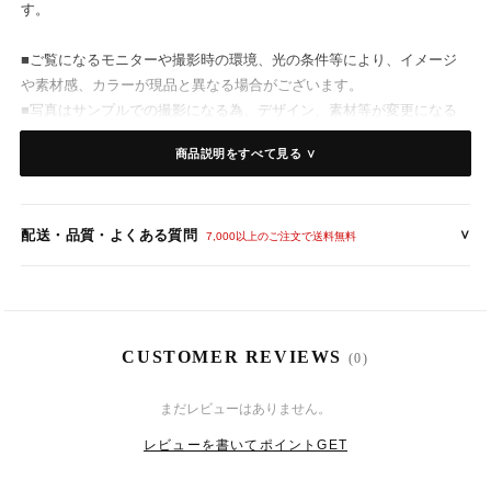
す。
■ご覧になるモニターや撮影時の環境、光の条件等により、イメージ
や素材感、カラーが現品と異なる場合がございます。
■写真はサンプルでの撮影になる為、デザイン、素材等が変更になる
場合がございます。
商品説明をすべて見る ∨
【カラー】メーカー記載色
配送・品質・よくある質問
∨
- キャラメル
7,000以上のご注文で送料無料
- ワインレッド
- グリーン
【仕 様】
CUSTOMER REVIEWS
(0)
素材：ポリエステル
伸縮性ややあり、裏地なし、透け感あり
8
10
(月)
まだレビューはありません。
背中ファスナー
レビューを書いてポイントGET
【サイズ】