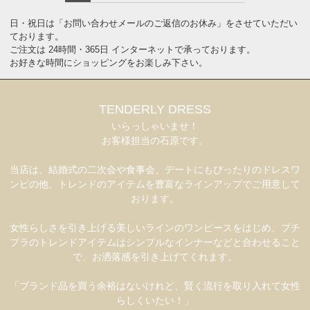
日・祝日は「お問い合わせメールのご返信のお休み」をさせていただい
ております。
ご注文は 24時間・365日 インターネットで承っております。
お好きな時間にショッピングをお楽しみ下さい。
TENDERLY DRESS
いらっしゃいませ！
お客様担当の石原です。
当店は、結婚式の二次会や食事会、デートにもぴったりのドレスワ
ンピの他、トレンドのアイテムを豊富なラインアップでご用意して
おります。
女性らしさを引き上げる美しいラインのワンピースをはじめ、プチ
プラのトレンドアイテムはシンプルなインナーなどと合わせること
で、お洒落感を引き上げてくれます。
「ブランド品を買う余裕はないけれど、賢く流行を取り入れて女性
らしくいたい！」