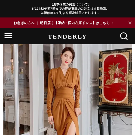
【夏季休業の発送について】
8/12(水)午前7時までの即納商品のご注文は当日発送。
以降は8/17(月)より順次対応いたします。
×
お急ぎの方へ ｜ 明日届く【即納・国内在庫ドレス】はこちら
>