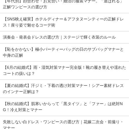
【年代別】顔合わせ・お見合い・婚活の服装マナー。「選ばれる」
正解ワンピースの選び方
【SNS映え確実】ホテルディナー＆アフタヌーンティーの正解ドレ
ス！座り姿で魅せるコーデ術
演奏会・発表会ドレスの選び方｜ステージで輝く衣装のルール
【恥をかかない】極小パーティーバッグの日のサブバッグマナーと
中身の正解
【6月の結婚式】雨・湿気対策マナー完全版！靴の履き替えや濡れた
コートの扱いは？
【夏の結婚式】汗ジミ・下着の透け対策マナー！シアー素材ドレス
のインナー正解は？
【秋の結婚式】肌寒いからって「黒タイツ」と「ファー」は絶対N
G！冷え対策とマナー
失敗しない白ドレス・ワンピースの選び方｜花嫁二次会・前撮り・
マナー