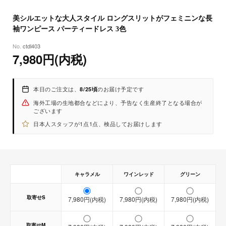
8
25
(火)
（着丈 / 裄丈 / バスト / ウエスト / ヒップ ）
美シルエットな大人スタイル ロングスリットがフェミニンな長
-S : 約127cm / 82cm / 80-88cm / 58-62cm / 84cm
袖ワンピース パーティードレス 3色
-M : 約128cm / 83cm / 84-92cm / 62-66cm / 88cm
-L : 約129cm / 84cm / 88-96cm / 66-70cm / 92cm
ctdl403
7,980円(内税)
-XL : 約130cm / 85cm / 92-100cm / 70-74cm / 96cm
※実寸を記載しておりますが、商品により誤差が生じる場合がござい
ます。
本日のご注文は、
のお届け予定です
8/25頃
海外工場の生地都合などにより、予告なく生産終了となる場合が
ございます
日本人スタッフが1点1点、検品してお届けします
キャラメル
ワインレッド
グリーン
取寄せS
7,980円(内税)
7,980円(内税)
7,980円(内税)
【取寄せ商品】
【即納商品】
取寄せM