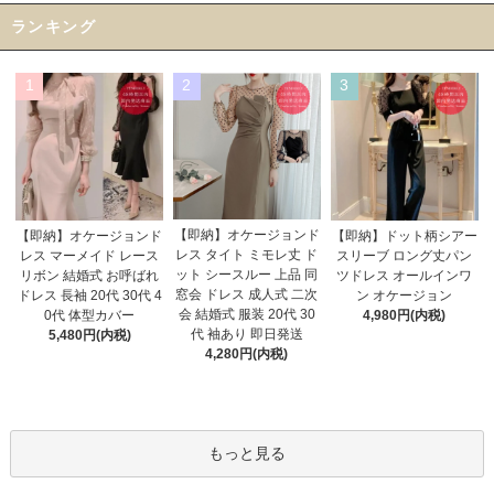
ランキング
1
2
3
【即納】オケージョンド
【即納】オケージョンド
【即納】ドット柄シアー
レス タイト ミモレ丈 ド
レス マーメイド レース
スリーブ ロング丈パン
ット シースルー 上品 同
リボン 結婚式 お呼ばれ
ツドレス オールインワ
窓会 ドレス 成人式 二次
ドレス 長袖 20代 30代 4
ン オケージョン
会 結婚式 服装 20代 30
0代 体型カバー
4,980円(内税)
代 袖あり 即日発送
5,480円(内税)
4,280円(内税)
もっと見る