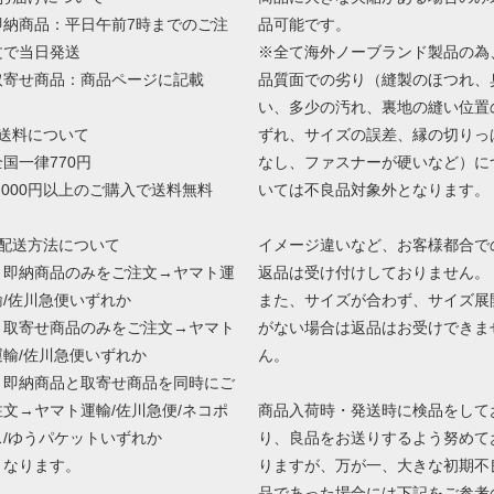
即納商品：平日午前7時までのご注
品可能です。
文で当日発送
※全て海外ノーブランド製品の為
取寄せ商品：商品ページに記載
品質面での劣り（縫製のほつれ、
い、多少の汚れ、裏地の縫い位置
■送料について
ずれ、サイズの誤差、縁の切りっ
全国一律770円
なし、ファスナーが硬いなど）に
7,000円以上のご購入で送料無料
いては不良品対象外となります。
■配送方法について
イメージ違いなど、お客様都合で
・即納商品のみをご注文→ヤマト運
返品は受け付けしておりません。
輸/佐川急便いずれか
また、サイズが合わず、サイズ展
・取寄せ商品のみをご注文→ヤマト
がない場合は返品はお受けできま
運輸/佐川急便いずれか
ん。
・即納商品と取寄せ商品を同時にご
注文→ヤマト運輸/佐川急便/ネコポ
商品入荷時・発送時に検品をして
ス/ゆうパケットいずれか
り、良品をお送りするよう努めて
となります。
りますが、万が一、大きな初期不
品であった場合には下記をご参考