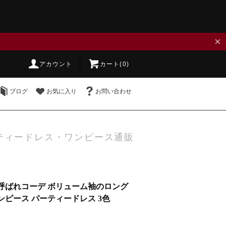
×
アカウント
カート(0)
ブログ
お気に入り
お問い合わせ
ティードレス・ワンピース通販
呼ばれコーデ ボリューム袖のロング
ピース パーティードレス 3色