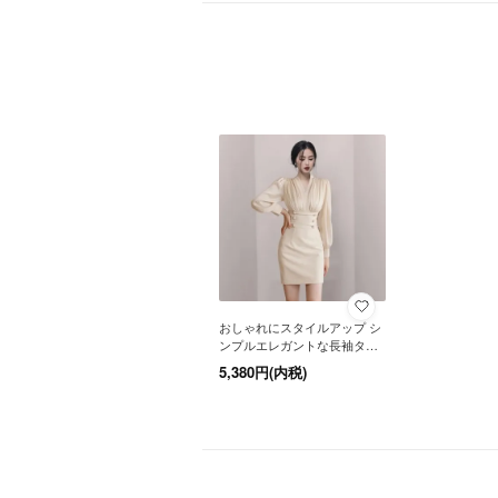
※おおよその目安としてご参考ください。
おしゃれにスタイルアップ シ
ンプルエレガントな長袖タイ
トミニワンピース カジュアル
【取寄せ商品】
5,380円(内税)
ドレス
【即納商品】