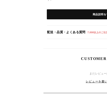
【カラー】
商品説明を
- グリーン
配送・品質・よくある質問
【仕 様】
7,000以上のご
素材：ポリエステル
伸縮性なし、裏地あり、透け感あり
背中ファスナー
バストパッド入り
CUSTOMER
8
10
(月)
【サイズ】
まだレビュー
（ 身丈 / 肩幅 / 袖丈 / バスト / ウエスト /
レビューを書い
-S : 約79cm / 30cm / 20cm / 82cm / 60cm
-M : 約80cm / 31cm / 21cm / 86cm / 64cm
-L : 約81cm / 32cm / 22cm / 90cm / 68cm 
8
25
(火)
※身丈は肩から裾までの長さです。
※実寸を記載しておりますが、商品により