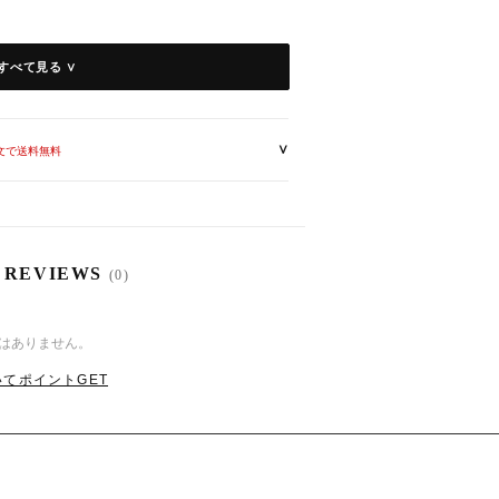
すべて見る ∨
∨
注文で送料無料
 REVIEWS
(0)
はありません。
 ヒップ ）
てポイントGET
 / 82cm
 / 86cm
/ 90cm
若干の誤差がある場合がございます。