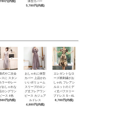
,780円(内税)
体型カバー
5,780円(内税)
おしゃれに体型
婚式や二次会
エレガントなロ
カバー 上品かわ
レスに スタン
ーズ柄刺繍がお
いいボリューム
カラーやレー
しゃれ フレアシ
スリーブのロン
がおしゃれな
ルエットのミデ
グ丈フレアワン
品ロングワン
ィ丈パフスリー
ピース カジュア
ピース 4色
ブドレス S～4L
ルドレス
,580円(内税)
8,780円(内税)
4,880円(内税)