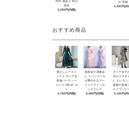
30代 袖あり 即日
れ 長袖
発送
4,980円(内
4,280円(内税)
おすすめ商品
オトナ女子
透かしレースミ
発表会や演奏会
出かけスタ
ックス ロング丈
に スパンコール
に エレガン
長袖パーティー
が華やかなマー
総柄の長袖
ドレス 3色 M～4
メイドラインロ
ーツワンピ
L
ングドレス
5,180円(内
4,780円(内税)
8,480円(内税)