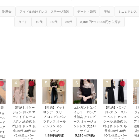
謝恩会
アイドル向けドレス・ステージ衣装
デート・婚活
半袖
ミニ丈ドレス
タイト
10代
20代
30代
5,001円〜10,000円から探す
4
5
6
7
8
【即納】オケー
【即納】ドット
エレガントなバ
【即納】パンツ
【
【即
ジョンドレス マ
柄シアースリー
イカラー ロング
ドレス シースル
ジ
ジョ
ーメイド レース
ブ ロング丈パン
丈袖ありワンピ
ー ベルト カシュ
ング
ース
リボン 結婚式 お
ツドレス オール
ース オケージョ
クール 結婚式 お
ア 
ード
呼ばれ ドレス 長
インワン オケー
ンドレス 大きい
呼ばれ ドレス 冬
結婚
ロング
袖 20代 30代 40
ジョン
サイズ
長袖 20代 30代
次
サイ
代 体型カバー
4,980円(内税)
5,280円(内税)
40代 体型カバー
袖
お呼ば