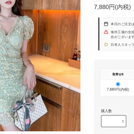
7,880円(内税)
本日のご注文
海外工場の生
合がございま
日本人スタッフ
取寄せS
7,880円(内税)
購入数