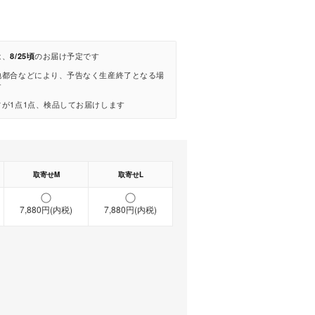
は、
のお届け予定です
8/25頃
地都合などにより、予告なく生産終了となる場
す
が1点1点、検品してお届けします
取寄せM
取寄せL
7,880円(内税)
7,880円(内税)