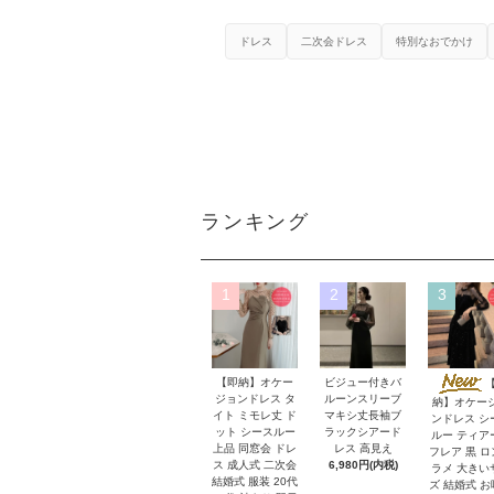
ドレス
二次会ドレス
特別なおでかけ
ランキング
1
2
3
【即納】オケー
ビジュー付きバ
ジョンドレス タ
ルーンスリーブ
納】オケー
イト ミモレ丈 ド
マキシ丈長袖ブ
ンドレス シ
ット シースルー
ラックシアード
ルー ティア
上品 同窓会 ドレ
レス 高見え
フレア 黒 
ス 成人式 二次会
6,980円(内税)
ラメ 大きい
結婚式 服装 20代
ズ 結婚式 