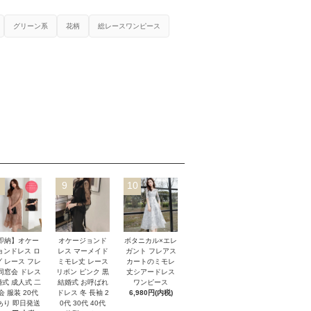
グリーン系
花柄
総レースワンピース
9
10
即納】オケー
オケージョンド
ボタニカル×エレ
ョンドレス ロ
レス マーメイド
ガント フレアス
 レース フレ
ミモレ丈 レース
カートのミモレ
同窓会 ドレス
リボン ピンク 黒
丈シアードレス
式 成人式 二
結婚式 お呼ばれ
ワンピース
会 服装 20代
ドレス 冬 長袖 2
6,980円(内税)
あり 即日発送
0代 30代 40代