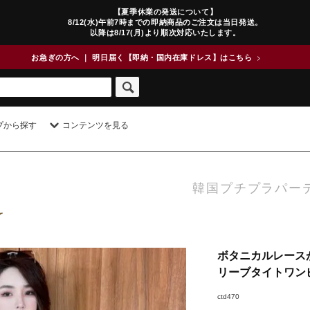
【夏季休業の発送について】
8/12(水)午前7時までの即納商品のご注文は当日発送。
以降は8/17(月)より順次対応いたします。
お急ぎの方へ ｜ 明日届く【即納・国内在庫ドレス】はこちら
>
プから探す
コンテンツを見る
韓国プチプラパー
ボタニカルレース
リーブタイトワン
ctd470