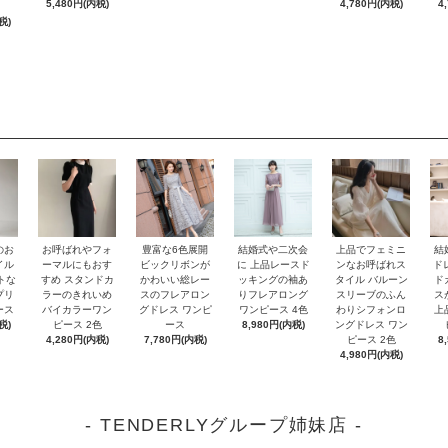
5,480円(内税)
4,780円(内税)
4
税)
のお
お呼ばれやフォ
豊富な6色展開
結婚式や二次会
上品でフェミニ
結
イル
ーマルにもおす
ビックリボンが
に 上品レースド
ンなお呼ばれス
ド
トな
すめ スタンドカ
かわいい総レー
ッキングの袖あ
タイル バルーン
ド
プリ
ラーのきれいめ
スのフレアロン
りフレアロング
スリーブのふん
ス
ース
バイカラーワン
グドレス ワンピ
ワンピース 4色
わりシフォンロ
上
税)
ピース 2色
ース
8,980円(内税)
ングドレス ワン
4,280円(内税)
7,780円(内税)
ピース 2色
8
4,980円(内税)
- TENDERLYグループ姉妹店 -