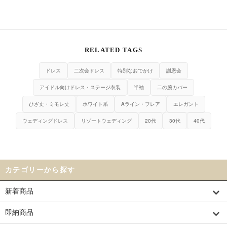
RELATED TAGS
ドレス
二次会ドレス
特別なおでかけ
謝恩会
アイドル向けドレス・ステージ衣装
半袖
二の腕カバー
ひざ丈・ミモレ丈
ホワイト系
Aライン・フレア
エレガント
ウェディングドレス
リゾートウェディング
20代
30代
40代
カテゴリーから探す
新着商品
即納商品