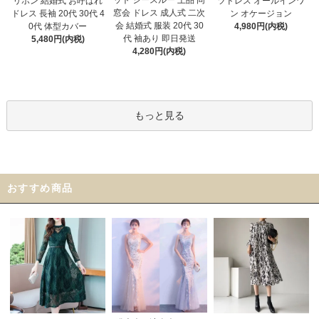
ット シースルー 上品 同
リボン 結婚式 お呼ばれ
ツドレス オールインワ
窓会 ドレス 成人式 二次
ドレス 長袖 20代 30代 4
ン オケージョン
会 結婚式 服装 20代 30
0代 体型カバー
4,980円(内税)
代 袖あり 即日発送
5,480円(内税)
4,280円(内税)
もっと見る
おすすめ商品