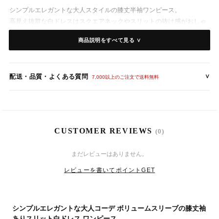
シンプルエレガントな大人スタイルの膝丈半袖ワンピース。
高見え抜群な白ドレスはスクエアネックやスリットの抜け感がおしゃ
れ。
商品説明をすべて見る ∨
ボリューミーなフレアスリーブで小顔効果や細見せも期待できます。
パーティーシーンやイブニングドレスに人気の海外アイテムは
20代、30代、40代のオトナ女子にぴったりの一着です。
配送・品質・よくある質問
∨
7,000以上のご注文で送料無料
■ご覧になるモニターや撮影時の環境、光の条件等により、イメージ
や素材感、カラーが現品と異なる場合がございます。
■写真はサンプルでの撮影になる為、デザイン、素材等が変更になる
場合がございます。
CUSTOMER REVIEWS
(0)
【カラー】メーカー記載色
8
9
(日)
まだレビューはありません。
- ホワイト
レビューを書いてポイントGET
8
24
(月)
【素 材】
シンプルエレガントな大人コーデ ボリュームスリーブの膝丈袖
ありスリット白ドレス ワンピース