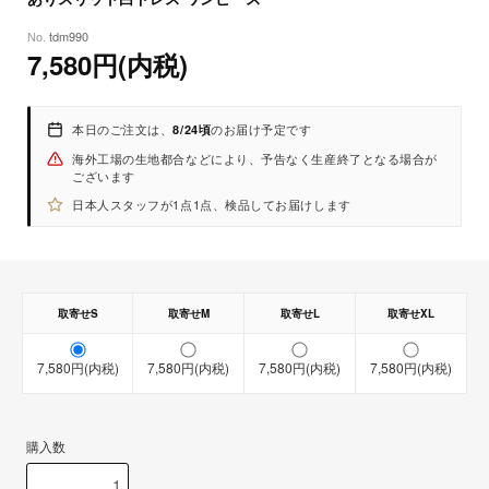
- ポリエステル
tdm990
7,580円(内税)
【サイズ】
（ 着丈 / 肩幅 / バスト / ウエスト / ヒップ / 袖丈 ）
本日のご注文は、
のお届け予定です
8/24頃
-S：約108cm / 約30cm / 約80cm / 約66cm / 約90cm / 約24cm
海外工場の生地都合などにより、予告なく生産終了となる場合が
-M：約109cm / 約31cm / 約84cm / 約70cm / 約94cm / 約25cm
ございます
-L：約110cm / 約32cm / 約88cm / 約74cm / 約98cm / 約26cm
日本人スタッフが1点1点、検品してお届けします
-XL：約111cm / 約33cm / 約92cm / 約78cm / 約102cm / 約27cm
※メーカー記載のサイズを表示しています。
取寄せS
取寄せM
取寄せL
取寄せXL
※ 1～3cmの誤差が生じる場合がございます。
7,580円(内税)
7,580円(内税)
7,580円(内税)
7,580円(内税)
【取寄せ商品】
【即納商品】
購入数