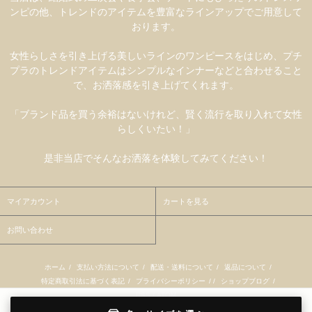
ンピの他、トレンドのアイテムを豊富なラインアップでご用意して
おります。
女性らしさを引き上げる美しいラインのワンピースをはじめ、プチ
プラのトレンドアイテムはシンプルなインナーなどと合わせること
で、お洒落感を引き上げてくれます。
「ブランド品を買う余裕はないけれど、賢く流行を取り入れて女性
らしくいたい！」
是非当店でそんなお洒落を体験してみてください！
マイアカウント
カートを見る
お問い合わせ
ホーム
/
支払い方法について
/
配送・送料について
/
返品について
/
特定商取引法に基づく表記
/
プライバシーポリシー
/ /
ショップブログ
/
RSS
/
ATOM