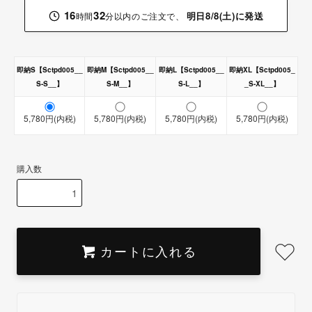
16
32
明日8/8(土)に発送
時間
分以内のご注文で、
即納S【Sctpd005__
即納M【Sctpd005__
即納L【Sctpd005__
即納XL【Sctpd005_
S-S__】
S-M__】
S-L__】
_S-XL__】
5,780円(内税)
5,780円(内税)
5,780円(内税)
5,780円(内税)
購入数
カートに入れる