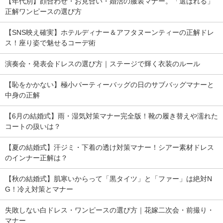
【年代別】顔合わせ・お見合い・婚活の服装マナー。「選ばれる」
正解ワンピースの選び方
【SNS映え確実】ホテルディナー＆アフタヌーンティーの正解ドレ
ス！座り姿で魅せるコーデ術
演奏会・発表会ドレスの選び方｜ステージで輝く衣装のルール
【恥をかかない】極小パーティーバッグの日のサブバッグマナーと
中身の正解
【6月の結婚式】雨・湿気対策マナー完全版！靴の履き替えや濡れた
コートの扱いは？
【夏の結婚式】汗ジミ・下着の透け対策マナー！シアー素材ドレス
のインナー正解は？
【秋の結婚式】肌寒いからって「黒タイツ」と「ファー」は絶対N
G！冷え対策とマナー
失敗しない白ドレス・ワンピースの選び方｜花嫁二次会・前撮り・
マナー