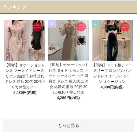
ランキング
1
2
3
【即納】オケージョンド
【即納】オケージョンド
【即納】ドット柄シアー
レス タイト ミモレ丈 ド
レス マーメイド レース
スリーブ ロング丈パン
ット シースルー 上品 同
リボン 結婚式 お呼ばれ
ツドレス オールインワ
窓会 ドレス 成人式 二次
ドレス 長袖 20代 30代 4
ン オケージョン
会 結婚式 服装 20代 30
0代 体型カバー
4,980円(内税)
代 袖あり 即日発送
5,480円(内税)
4,280円(内税)
もっと見る