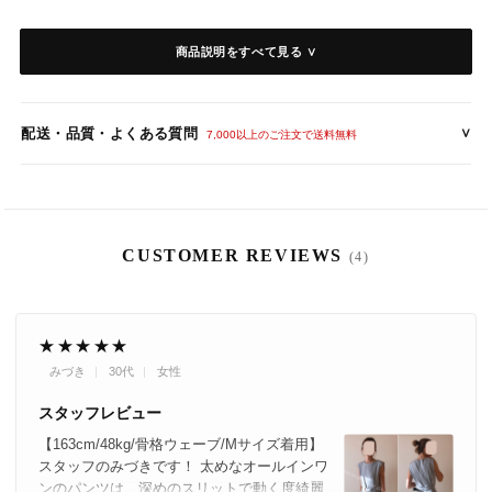
【仕 様】
商品説明をすべて見る ∨
素材：ポリエステル
伸縮性なし、裏地なし、透け感あり
ベルト付属
配送・品質・よくある質問
∨
7,000以上のご注文で送料無料
【サイズ】
（ 着丈 / 肩幅 / バスト / ウエスト / ヒップ）
-S : 約139cｍ / 36cm / 92cm / 68cm / 112cm
-M : 約140cm / 37cm / 96cm / 72cm / 116cm
CUSTOMER REVIEWS
(4)
-L : 約141cm / 38cm / 100cm / 76cm / 120cm
-XL : 約142cm / 39cm / 104cｍ / 80cm / 124cm
8
9
(日)
※股下約63cm（Mサイズ）
※実寸を記載しておりますが、商品により若干の誤差がある場合がご
★★★★★
ざいます。
みづき
30代
女性
※おおよその目安としてご参考ください。
8
24
(月)
スタッフレビュー
【163cm/48kg/骨格ウェーブ/Mサイズ着用】
スタッフのみづきです！ 太めなオールインワ
ンのパンツは、深めのスリットで動く度綺麗