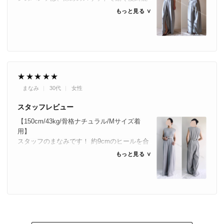
なシルエットになります。全体的にゆったり
もっと見る ∨
とした着心地で、ジャケットを合わせても
○。
こちらの商品をご購入くださったら下の「レ
ビューを投稿」ボタンから是非コメントをお
待ちしております^^
★★★★★
まなみ
30代
女性
スタッフレビュー
【150cm/43kg/骨格ナチュラル/Mサイズ着
用】
スタッフのまなみです！ 約9cmのヒールを合
わせています。 私の体型にはSサイズがおす
もっと見る ∨
【取寄せ商品】
すめです。 ベルトでメリハリをつけつつワイ
【即納商品】
ドパンツで着痩せ効果もありました。
こちらの商品をご購入くださったら下の「レ
ビューを投稿」ボタンから是非コメントをお
待ちしておりますm(_ _)m