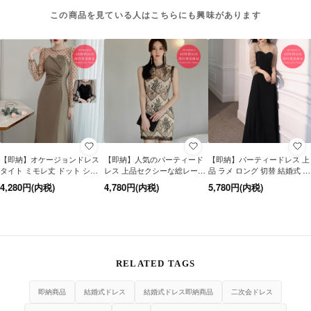
この商品を見ている人はこちらにも興味があります
【即納】オケージョンドレス
【即納】人気のパーティード
【即納】パーティードレス 上
タイト ミモレ丈 ドット シー
レス 上品セクシーな総レース
品 ラメ ロング 切替 結婚式 お
スルー 上品 同窓会 ドレス 成
のノースリーブミニワンピー
呼ばれ ドレス 長袖 10代 20代
4,280円(内税)
4,780円(内税)
5,780円(内税)
人式 二次会 結婚式 服装 20代
ス ドレス
体型カバー
30代 袖あり 即日発送
RELATED TAGS
即納商品
結婚式ドレス
結婚式ドレス即納商品
二次会ドレス