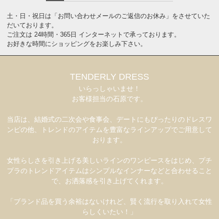
土・日・祝日は「お問い合わせメールのご返信のお休み」をさせていた
だいております。
ご注文は 24時間・365日 インターネットで承っております。
お好きな時間にショッピングをお楽しみ下さい。
TENDERLY DRESS
いらっしゃいませ！
お客様担当の石原です。
当店は、結婚式の二次会や食事会、デートにもぴったりのドレスワ
ンピの他、トレンドのアイテムを豊富なラインアップでご用意して
おります。
女性らしさを引き上げる美しいラインのワンピースをはじめ、プチ
プラのトレンドアイテムはシンプルなインナーなどと合わせること
で、お洒落感を引き上げてくれます。
「ブランド品を買う余裕はないけれど、賢く流行を取り入れて女性
らしくいたい！」