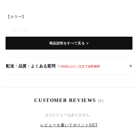
【カラー】
- ネイビー
商品説明をすべて見る ∨
【仕 様】
素材：ポリエステル
伸縮性なし、裏地なし、透け感若干あり
配送・品質・よくある質問
∨
背中ファスナー付
7,000以上のご注文で送料無料
【サイズ】
（身丈 / 肩幅 / 袖丈 / バスト / ウエスト）
- S : 78cm / 34cm / 9cm / 80cm / 60cm
CUSTOMER REVIEWS
(0)
- M : 78cm / 35cm / 10cm / 84cm / 64cm
- L : 79cm / 35cm / 10cm / 88cm / 68cm
8
12
(水)
まだレビューはありません。
- XL: 80cm / 36cm / 11cm / 92cm / 72cm
※身丈は肩から裾までの長さです。
レビューを書いてポイントGET
※実寸を記載しておりますが、商品により若干の誤差がある場合がご
ざいます。