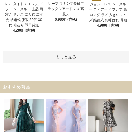
リーブ マキシ丈長袖ブ
レス タイト ミモレ丈 ド
ジョンドレス シースル
ラックシアードレス 高
ット シースルー 上品 同
ー ティアード フレア 黒
見え
窓会 ドレス 成人式 二次
ロング ラメ 大きいサイ
6,980円(内税)
会 結婚式 服装 20代 30
ズ 結婚式 お呼ばれ 長袖
代 袖あり 即日発送
4,980円(内税)
4,280円(内税)
もっと見る
おすすめ商品