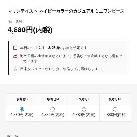
8
27
(木)
※おおよその目安としてご参考ください。
マリンテイスト ネイビーカラーのカジュアルミニワンピース
td634
4,880円(内税)
本日のご注文は、
のお届け予定です
8/27頃
海外工場の生地都合などにより、予告なく生産終了となる場合が
ございます
日本人スタッフが1点1点、検品してお届けします
取寄せS
取寄せM
取寄せL
取寄せXL
4,880円(内税)
4,880円(内税)
4,880円(内税)
4,880円(内税)
【取寄せ商品】
【即納商品】
購入数