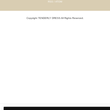
RSS
/
ATOM
Copyright TENDERLY DRESS All Rights Reserved.