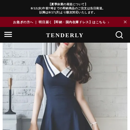
【夏季休業の発送について】
8/12(水)午前7時までの即納商品のご注文は当日発送。
以降は8/17(月)より順次対応いたします。
×
お急ぎの方へ ｜ 明日届く【即納・国内在庫ドレス】はこちら
>