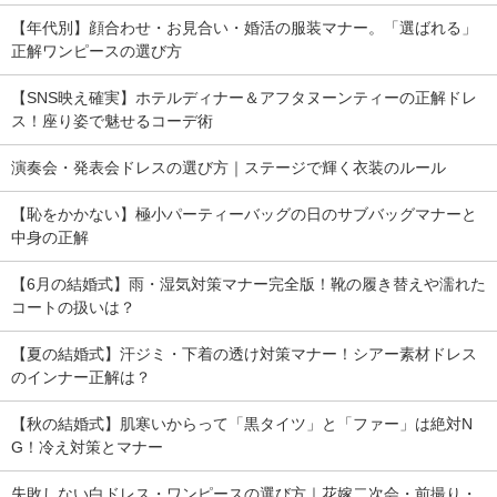
【年代別】顔合わせ・お見合い・婚活の服装マナー。「選ばれる」
正解ワンピースの選び方
【SNS映え確実】ホテルディナー＆アフタヌーンティーの正解ドレ
ス！座り姿で魅せるコーデ術
演奏会・発表会ドレスの選び方｜ステージで輝く衣装のルール
【恥をかかない】極小パーティーバッグの日のサブバッグマナーと
中身の正解
【6月の結婚式】雨・湿気対策マナー完全版！靴の履き替えや濡れた
コートの扱いは？
【夏の結婚式】汗ジミ・下着の透け対策マナー！シアー素材ドレス
のインナー正解は？
【秋の結婚式】肌寒いからって「黒タイツ」と「ファー」は絶対N
G！冷え対策とマナー
失敗しない白ドレス・ワンピースの選び方｜花嫁二次会・前撮り・