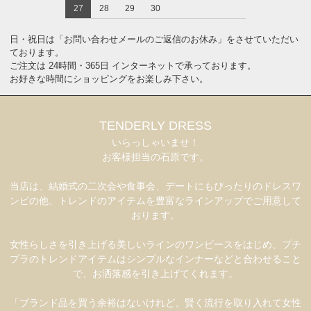
27
28
29
30
日・祝日は「お問い合わせメールのご返信のお休み」をさせていただい
ております。
ご注文は 24時間・365日 インターネットで承っております。
お好きな時間にショッピングをお楽しみ下さい。
TENDERLY DRESS
いらっしゃいませ！
お客様担当の石原です。
当店は、結婚式の二次会や食事会、デートにもぴったりのドレスワ
ンピの他、トレンドのアイテムを豊富なラインアップでご用意して
おります。
女性らしさを引き上げる美しいラインのワンピースをはじめ、プチ
プラのトレンドアイテムはシンプルなインナーなどと合わせること
で、お洒落感を引き上げてくれます。
「ブランド品を買う余裕はないけれど、賢く流行を取り入れて女性