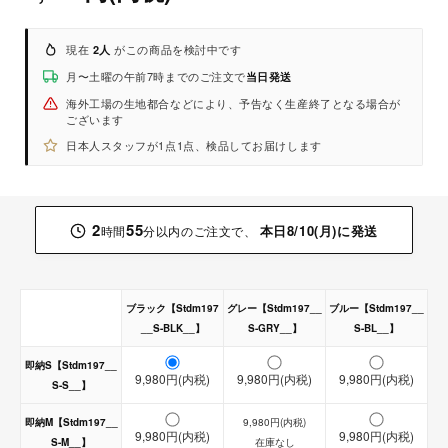
現在
がこの商品を検討中です
2人
月〜土曜の午前7時までのご注文で
当日発送
海外工場の生地都合などにより、予告なく生産終了となる場合が
ございます
日本人スタッフが1点1点、検品してお届けします
2
55
本日8/10(月)に発送
時間
分以内のご注文で、
ブラック【Stdm197
グレー【Stdm197__
ブルー【Stdm197__
__S-BLK__】
S-GRY__】
S-BL__】
即納S【Stdm197__
9,980円(内税)
9,980円(内税)
9,980円(内税)
S-S__】
即納M【Stdm197__
9,980円(内税)
9,980円(内税)
9,980円(内税)
S-M__】
在庫なし