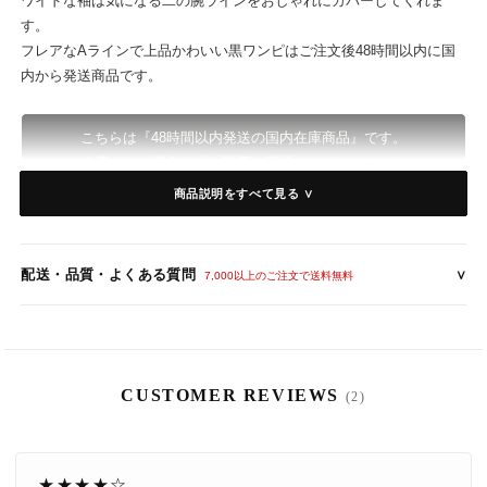
ワイドな袖は気になる二の腕ラインをおしゃれにカバーしてくれま
す。
フレアなAラインで上品かわいい黒ワンピはご注文後48時間以内に国
内から発送商品です。
こちらは『48時間以内発送の国内在庫商品』です。
在庫がない場合の『お取寄せ商品ページ』はこちら
↓ ↓ ↓
商品説明をすべて見る ∨
結婚式にオススメ 総レースミモレ丈フレア半袖ワン
ピース
配送・品質・よくある質問
∨
7,000以上のご注文で送料無料
総レースがエレガントなミモレ丈のドレスワンピース。
王道お呼ばれワンピに丈感やフレアスリーブなどトレンドを効かせた
CUSTOMER REVIEWS
アイテム。
(2)
ワイドな袖は気になる二の腕をおしゃれにカバーしてくれます。
8
12
(水)
結婚式や謝恩会などお呼ばれから発表会や演奏会衣装にもおすすめで
す。
★★★★☆