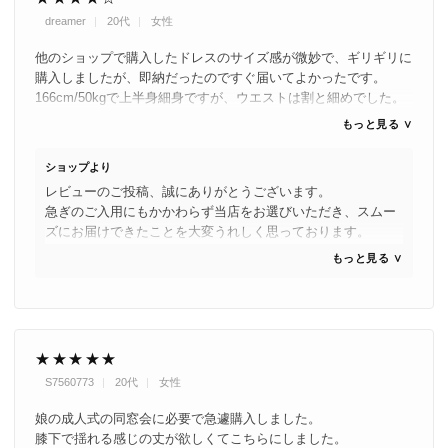
ご注文後48時間以内に国内発送商品です。
dreamer
20代
女性
【カラー】
8
他のショップで購入したドレスのサイズ感が微妙で、ギリギリに
27
(木)
- ブラック
購入しましたが、即納だったのですぐ届いてよかったです。
166cm/50kgで上半身細身ですが、ウエストは割と細めでした。
- グレー
私の場合、少し体絞れば大丈夫なレベルですが、ジッパーダウ
- ブルー
もっと見る ∨
ン？みたいな感じで上から重なっているので、体型に合っていな
いとジッパー部分が広がって見えてしまい、あまり綺麗に見えな
ショップより
【仕 様】
いかもしれません。
レビューのご投稿、誠にありがとうございます。
素材：ポリエステル
色はグレーを購入しましたが、スタッフ着用写真の色が近いで
急ぎのご入用にもかかわらず当店をお選びいただき、スムー
伸縮性なし、裏地あり、透け感若干あり
す。グレーというより少しグレーがかった水色ですね。
ズにお届けできたことを大変うれしく思っております。
20代後半が着るには少し若々しすぎるような気もしますが、可
背中ファスナー付
サイズ感やジッパーの仕様、カラーの印象についても詳細に
愛いのがお好きな方は良いと思います。
もっと見る ∨
バストパッド入り
ご共有いただきありがとうございます。実際の着用感やお客
様の率直なお声は、今後ご検討される方にとっても大変貴重
【サイズ】
な情報と受け止めております。
（着丈 / 肩幅 / バスト / ウエスト）
これからも、より分かりやすく安心してお選びいただける商
品づくりとご案内に努めてまいります。
- S : 109cm / 36cm / 78cm / 64cm
★★★★★
またのご利用を心よりお待ちしております。
- M : 109cm / 36cm / 82cm / 68cm
S7560773
20代
女性
- L : 110cm / 37cm / 86cm / 72cm
娘の成人式の同窓会に必要で急遽購入しました。
- XL: 110cm / 38cm / 90cm / 76cm
膝下で揺れる感じの丈が欲しくてこちらにしました。
- 3L: 110cm / 41cm / 92cm / 79cm