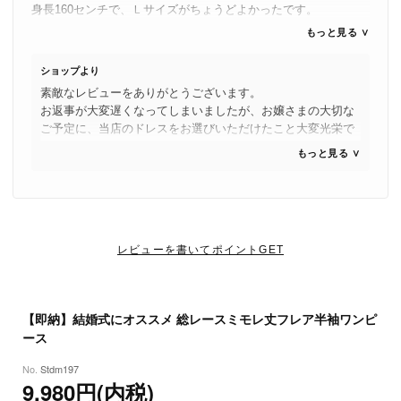
【取寄せ商品】
身長160センチで、Ｌサイズがちょうどよかったです。
※実寸を記載しておりますが、商品により若干の誤差がある場合がご
【即納商品】
袖も動きがあり、肩や腕の露出もなく、レースが素敵でした。
もっと見る ∨
ざいます。
若いのでシンプルな一連のパールネックレスとパールイヤリング
※おおよその目安としてご参考ください。
で出かけました。
ショップより
素敵なレビューをありがとうございます。
お返事が大変遅くなってしまいましたが、お嬢さまの大切な
ご予定に、当店のドレスをお選びいただけたこと大変光栄で
す。
もっと見る ∨
丈感やレース、着こなしも含めご満足いただけたようで安心
いたしました。
また特別なシーンにぴったりのお洋服をお届けできるよう努
めてまいります。
レビューを書いてポイントGET
【即納】結婚式にオススメ 総レースミモレ丈フレア半袖ワンピ
ース
Stdm197
9,980円(内税)