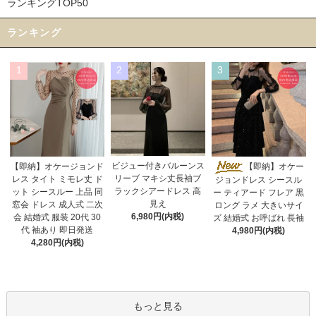
ランキングTOP50
ランキング
1
2
3
ビジュー付きバルーンス
【即納】オケージョンド
【即納】オケー
リーブ マキシ丈長袖ブ
レス タイト ミモレ丈 ド
ジョンドレス シースル
ラックシアードレス 高
ット シースルー 上品 同
ー ティアード フレア 黒
見え
窓会 ドレス 成人式 二次
ロング ラメ 大きいサイ
6,980円(内税)
会 結婚式 服装 20代 30
ズ 結婚式 お呼ばれ 長袖
代 袖あり 即日発送
4,980円(内税)
4,280円(内税)
もっと見る