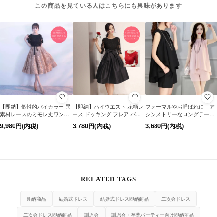
この商品を見ている人はこちらにも興味があります
【即納】個性的バイカラー 異
【即納】ハイウエスト 花柄レ
フォーマルやお呼ばれに ア
素材レースのミモレ丈ワンピ
ース ドッキング フレア パー
シンメトリーなロングテール
ース
ティドレス ワンピース
がおしゃれなショートパンツ
9,980円(内税)
3,780円(内税)
3,680円(内税)
のセットアップ 2色
RELATED TAGS
即納商品
結婚式ドレス
結婚式ドレス即納商品
二次会ドレス
二次会ドレス即納商品
謝恩会
謝恩会・卒業パーティー向け即納商品