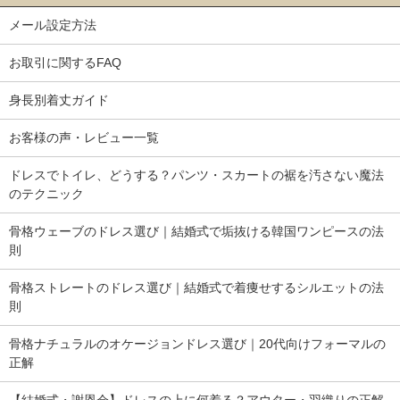
メール設定方法
お取引に関するFAQ
【カラー】
身長別着丈ガイド
- ホワイト
お客様の声・レビュー一覧
【仕 様】
素材：ポリエステル
ドレスでトイレ、どうする？パンツ・スカートの裾を汚さない魔法
伸縮性なし、裏地あり、透け感なし（レース部分除く）
のテクニック
スカートのウエストはゴムではありません。ファスナー付。
骨格ウェーブのドレス選び｜結婚式で垢抜ける韓国ワンピースの法
【サイズ】
則
（身丈 / 肩幅 / 袖丈 / バスト / ウエスト / スカート総丈）
- XS: 40cm / 36cm / 40cm / 74cm / 60cm / 106cm
骨格ストレートのドレス選び｜結婚式で着痩せするシルエットの法
則
- S : 41cm / 37cm / 41cm / 76cm / 64cm / 107cm
- M : 41cm / 38cm / 41cm / 80cm / 68cm / 108cm
骨格ナチュラルのオケージョンドレス選び｜20代向けフォーマルの
- L : 42cm / 39cm / 42cm / 84cm / 70cm / 109cm
正解
- XL: 43cm / 39cm / 42cm / 88cm / 74cm / 109cm
※身丈は肩から裾までの長さです。
【結婚式・謝恩会】ドレスの上に何着る？アウター・羽織りの正解