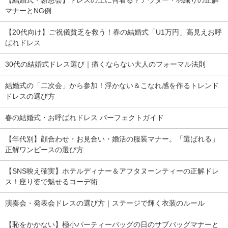
※実寸を記載しておりますが、商品により若干の誤差がある場合がご
マナーとNG例
ざいます。
※おおよその目安としてご参考ください。
【20代向け】ご祝儀貧乏を救う！春の結婚式「U1万円」高見えお呼
ばれドレス
30代の結婚式ドレス選び｜痛くならない大人のフォーマル法則
結婚式の「二次会」から参加！浮かない＆こなれ感を作るトレンド
ドレスの選び方
春の結婚式・お呼ばれドレス パーフェクトガイド
【年代別】顔合わせ・お見合い・婚活の服装マナー。「選ばれる」
正解ワンピースの選び方
【SNS映え確実】ホテルディナー＆アフタヌーンティーの正解ドレ
ス！座り姿で魅せるコーデ術
演奏会・発表会ドレスの選び方｜ステージで輝く衣装のルール
【恥をかかない】極小パーティーバッグの日のサブバッグマナーと