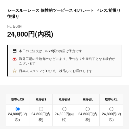
8
27
(木)
シースルーレース 個性的ツーピース セパレート ドレス/前撮り
後撮り
tsu094
24,800円(内税)
本日のご注文は、
のお届け予定です
8/27頃
海外工場の生地都合などにより、予告なく生産終了となる場合が
ございます
日本人スタッフが1点1点、検品してお届けします
取寄せXS
取寄せS
取寄せM
取寄せL
取寄せXL
リゾートやレストラン、ガーデン、前撮り後撮りなど自由度高めのウ
24,800円(内
24,800円(内
24,800円(内
24,800円(内
24,800円(内
エディングにピッタリ。
【取寄せ商品】
税)
税)
税)
税)
税)
【即納商品】