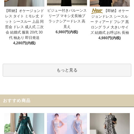
ビジュー付きバルーンス
【即納】オケージョンド
【即納】オケー
リーブ マキシ丈長袖ブ
レス タイト ミモレ丈 ド
ジョンドレス シースル
ラックシアードレス 高
ット シースルー 上品 同
ー ティアード フレア 黒
見え
窓会 ドレス 成人式 二次
ロング ラメ 大きいサイ
6,980円(内税)
会 結婚式 服装 20代 30
ズ 結婚式 お呼ばれ 長袖
代 袖あり 即日発送
4,980円(内税)
4,280円(内税)
もっと見る
おすすめ商品