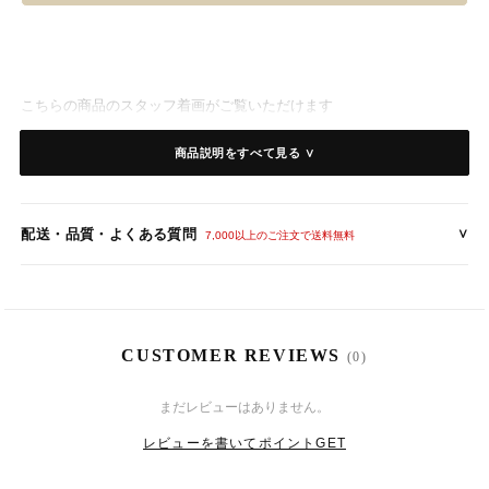
こちらの商品のスタッフ着画がご覧いただけます
サイズ感やコーデの参考に♪
商品説明をすべて見る ∨
⇒
アキ：161cm/Sサイズ
海外花嫁さんに大人気♡ツーピースウェディングドレス
配送・品質・よくある質問
∨
7,000以上のご注文で送料無料
ウエストのチラ見せとバックコンシャスなシースルーレースが大胆な
セットアップのウエディングドレス。
シンプルなチュールロングスカートがクロップド丈のトップスを引き
CUSTOMER REVIEWS
立ててくれます。
(0)
8
12
(水)
まだレビューはありません。
レビューを書いてポイントGET