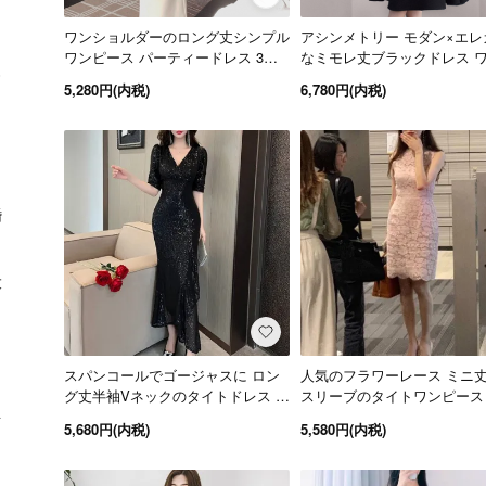
ワンショルダーのロング丈シンプル
アシンメトリー モダン×エレ
ワンピース パーティードレス 3色
なミモレ丈ブラックドレス 
XS～L
ース 黒 お呼ばれ
5,280円(内税)
6,780円(内税)
婚
大
スパンコールでゴージャスに ロン
人気のフラワーレース ミニ
グ丈半袖Vネックのタイトドレス ワ
スリーブのタイトワンピース
ンピース 3色
ティードレス 3色
ト
5,680円(内税)
5,580円(内税)