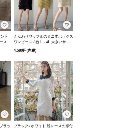
ガント
ふんわりワッフルのミニ丈ボックス
ス 4
ワンピース 3色 L～4L 大きいサイ
ズ
4,580円(内税)
ブラッ
ブラック×ホワイト 総レースの襟付