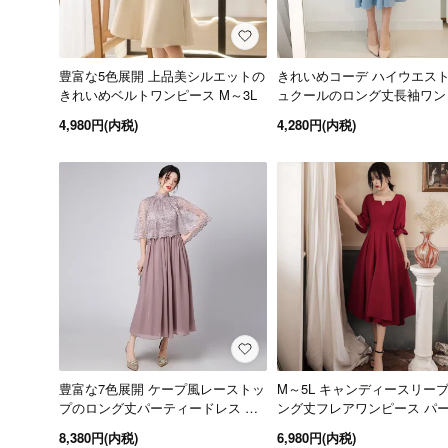
豊富な5色展開 上品美シルエットの
きれいめコーデ ハイウエス
きれいめベルトワンピース M～3L
ュクールのロング丈長袖ワン
3色
4,980円(内税)
4,280円(内税)
豊富な7色展開 ケープ風レーストッ
M～5L キャンディースリー
プのロング丈パーティードレス ワ
ング丈フレアワンピース パ
ンピース XS～4L
ードレス 2色 赤 黒
8,380円(内税)
6,980円(内税)