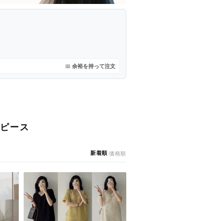
📅
余裕を持って注文
ンピース
新着順
|
価格順