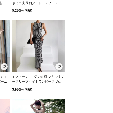
黒
きミニ丈長袖タイトワンピース 白
黒 2色
5,280円(内税)
 ミモ
モノトーン×モダン総柄 マキシ丈ノ
パーテ
ースリーブタイトワンピース カジ
ュアルドレス 黒
3,980円(内税)