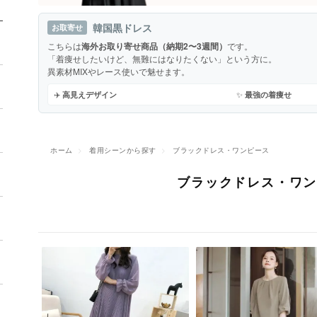
韓国黒ドレス
お取寄せ
こちらは
海外お取り寄せ商品（納期2〜3週間）
です。
「着痩せしたいけど、無難にはなりたくない」という方に。
異素材MIXやレース使いで魅せます。
✈️
✨
高見えデザイン
最強の着痩せ
ホーム
>
着用シーンから探す
>
ブラックドレス・ワンピース
ブラックドレス・ワ