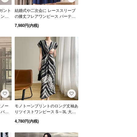
ガント
結婚式や二次会に レーススリーブ
ワンピ
の膝丈フレアワンピース パーティ
ードレス 3色 S～3L
7,980円(内税)
丈ノー
モノトーンプリントのロング丈袖あ
 パー
りツイストワンピース S～3L 大き
いサイズ
4,780円(内税)