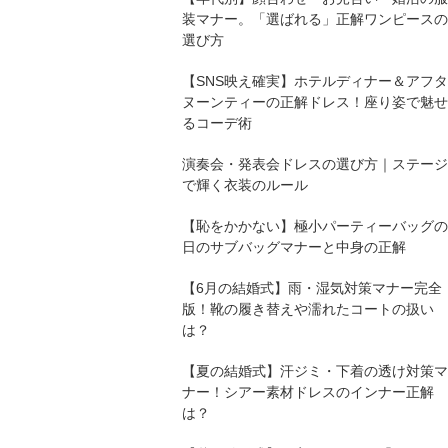
装マナー。「選ばれる」正解ワンピースの
選び方
【SNS映え確実】ホテルディナー＆アフタ
ヌーンティーの正解ドレス！座り姿で魅せ
るコーデ術
演奏会・発表会ドレスの選び方｜ステージ
で輝く衣装のルール
【恥をかかない】極小パーティーバッグの
日のサブバッグマナーと中身の正解
【6月の結婚式】雨・湿気対策マナー完全
版！靴の履き替えや濡れたコートの扱い
は？
【夏の結婚式】汗ジミ・下着の透け対策マ
ナー！シアー素材ドレスのインナー正解
は？