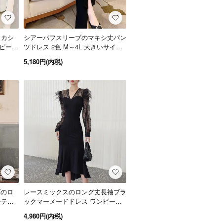
トカシ
シアーパフスリーブのマキシ丈パン
ピース
ツドレス 2色 M～4L 大きいサイズ
白 黒
5,180円(内税)
ブのロ
レースミックスのロング丈長袖ブラ
ーティ
ックマーメードドレス ワンピース
黒
4,980円(内税)