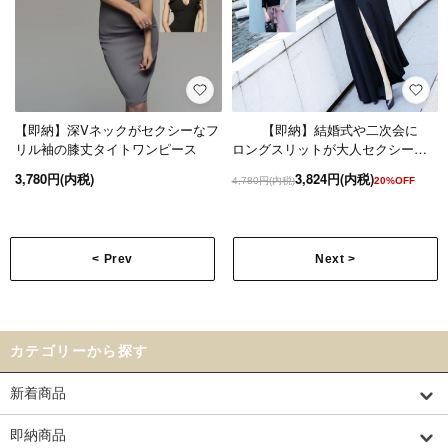
【即納】深Vネックがセクシーなフ
【即納】結婚式や二次会に
リル袖の膝丈タイトワンピース
ロングスリットが大人セクシーな
レーストップスの袖ありワンピー
3,780円(内税)
3,824円(内税)
4,780円(内税)
20%OFF
ス 2色
< Prev
Next >
カテゴリーから探す
新着商品
即納商品