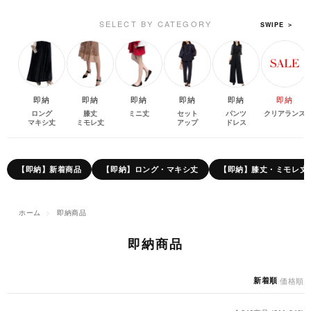
SELECT BY CATEGORY
SWIPE ＞
即納
即納
即納
即納
即納
即納
ロング
膝丈
ミニ丈
セット
パンツ
クリアランス
マキシ丈
ミモレ丈
アップ
ドレス
【即納】新着商品
【即納】ロング・マキシ丈
【即納】膝丈・ミモレ丈
ホーム
>
即納商品
即納商品
新着順
|
価格順