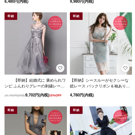
6,480円(内税)
9,980円(内税)
即納
即納
【即納】結婚式に 褒められワ
【即納】シースルーがセクシーな
ンピ ふんわりグレーの刺繍レース
総レース バックリボン＆袖ありタ
膝下ドレス
イト膝丈ワンピース
9,702円(内税)
4,780円(内税)
10,780円(内税)
10%OFF
即納
即納