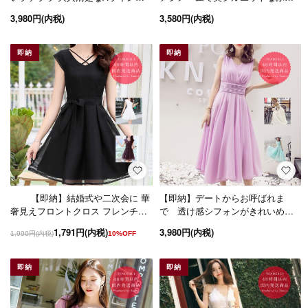
ングドレス/前撮り後撮り
わりシフォンのロングワンピース
3,980円(内税)
3,580円(内税)
即納
即納
【即納】結婚式や二次会に 華
【即納】デートからお呼ばれま
奢見えフロントクロス フレンチス
で 透け感シフォンがきれいめな
リーブのチュールワンピース
ノースリーブのロングワンピース
1,791円(内税)
3,980円(内税)
1,990円(内税)
10%OFF
即納
即納