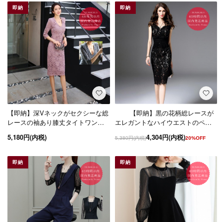
即納
即納
【即納】深Vネックがセクシーな総
【即納】黒の花柄総レースが
レースの袖あり膝丈タイトワンピ
エレガントなハイウエストのペプ
ース
ラムドレス ノースリーブ
5,180円(内税)
4,304円(内税)
5,380円(内税)
20%OFF
即納
即納