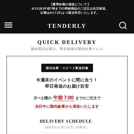
【夏季休業の発送について】
8/12(水)午前7時までの即納商品のご注文は当日発送。
以降は8/17(月)より順次対応いたします。
QUICK DELIVERY
最短明日お届け。即日発送の国内在庫ドレス
国内在庫・スピード配送対象
今週末のイベントに間に合う！
即日発送のお届け目安
午前 7:00
月〜土曜の
までのご注文で
当日中に国内倉庫から発送いたします
DELIVERY SCHEDULE
地域別のお届け目安（関東発）