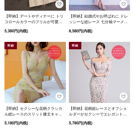
【即納】デートやディナーに トリ
【即納】結婚式やお呼ばれに ドレ
コロールカラーのフリルが可愛い
ッシーな総レース 七分袖マーメー
半袖ワンピース 2色
ドラインワンピース グリーン緑
5,380円(内税)
8,580円(内税)
即納
即納
【即納】セクシーな花柄クラシカ
【即納】花柄総レースとオフショ
ル総レースのスリット膝丈キャミ
ルダーがセクシーでエレガントな
ワンピース
袖あり膝丈タイトワンピース
5,180円(内税)
5,780円(内税)