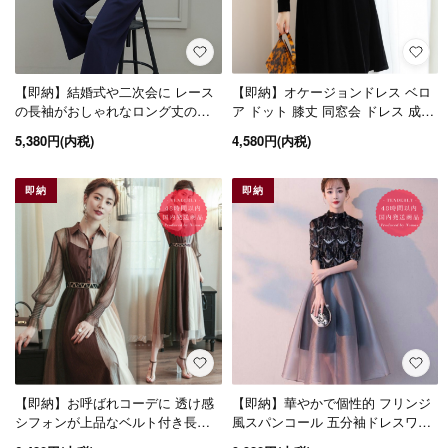
【即納】結婚式や二次会に レース
【即納】オケージョンドレス ベロ
の長袖がおしゃれなロング丈のき
ア ドット 膝丈 同窓会 ドレス 成人
れいめパンツドレス 2色
式 二次会 服装 20代 袖あり 結婚式
5,380円(内税)
4,580円(内税)
即日発送
即納
即納
【即納】お呼ばれコーデに 透け感
【即納】華やかで個性的 フリンジ
シフォンが上品なベルト付き長袖
風スパンコール 五分袖ドレスワン
ロングワンピース
ピース