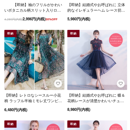
【即納】袖のフリルがかわい
【即納】結婚式やお呼ばれに 立体
いボタニカル柄スリット入りロン
的なイレギュラーヘム レース切り
グワンピース
替えワンピース/XLサイズ
2,996円(内税)
5,980円(内税)
4,280円(内税)
30%OFF
即納
即納
【即納】結婚式やお呼ばれに 蝶＆
【即納】レトロなシースルー小花
花柄レースが清楚かわいいチュー
柄 ラッフル半袖ミモレ丈ワンピー
ルドッキングのフィッシュテール
ス/Mサイズ
8,980円(内税)
6,480円(内税)
ドレス
即納
即納