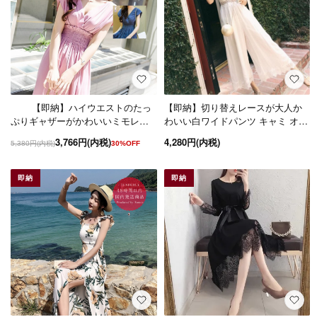
【即納】ハイウエストのたっ
【即納】切り替えレースが大人か
ぷりギャザーがかわいいミモレ丈
わいい白ワイドパンツ キャミ オー
の袖ありフレアワンピース
ルインワン
3,766円(内税)
4,280円(内税)
5,380円(内税)
30%OFF
即納
即納