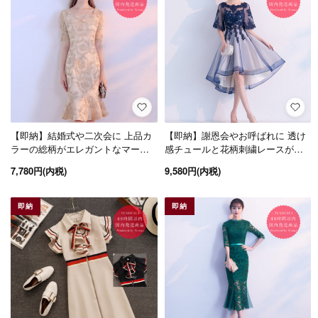
【即納】結婚式や二次会に 上品カ
【即納】謝恩会やお呼ばれに 透け
ラーの総柄がエレガントなマーメ
感チュールと花柄刺繍レースが上
イドラインの膝丈袖ありドレス
品かわいいフィッシュテールドレ
7,780円(内税)
9,580円(内税)
ス
即納
即納