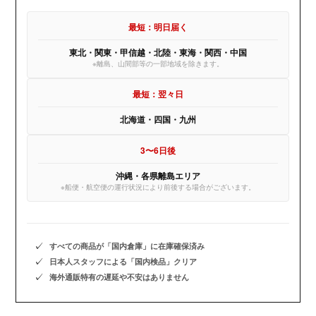
最短：明日届く
東北・関東・甲信越・北陸・東海・関西・中国
※離島、山間部等の一部地域を除きます。
最短：翌々日
北海道・四国・九州
3〜6日後
沖縄・各県離島エリア
※船便・航空便の運行状況により前後する場合がございます。
✓
すべての商品が「国内倉庫」に在庫確保済み
✓
日本人スタッフによる「国内検品」クリア
✓
海外通販特有の遅延や不安はありません