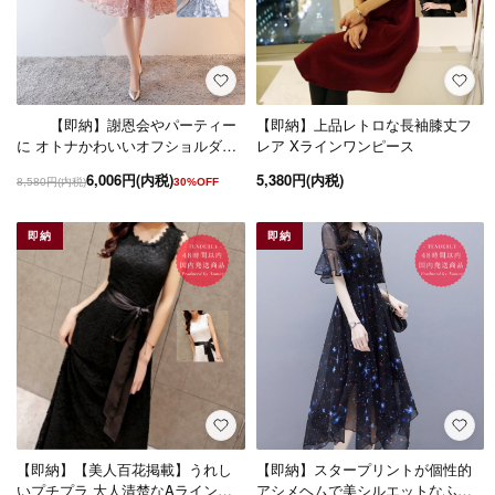
【即納】謝恩会やパーティー
【即納】上品レトロな長袖膝丈フ
に オトナかわいいオフショルダー
レア Xラインワンピース
の膝丈ドレス ワンピース
6,006円(内税)
5,380円(内税)
8,580円(内税)
30%OFF
即納
即納
【即納】【美人百花掲載】うれし
【即納】スタープリントが個性的
いプチプラ 大人清楚なAラインロ
アシメヘムで美シルエットなふん