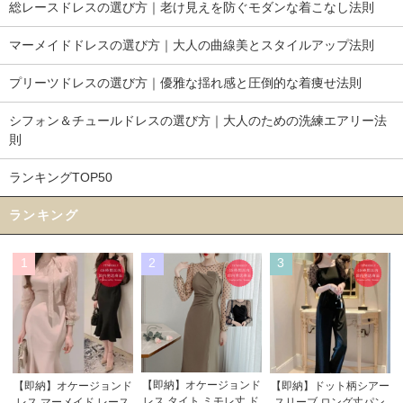
総レースドレスの選び方｜老け見えを防ぐモダンな着こなし法則
マーメイドドレスの選び方｜大人の曲線美とスタイルアップ法則
プリーツドレスの選び方｜優雅な揺れ感と圧倒的な着痩せ法則
シフォン＆チュールドレスの選び方｜大人のための洗練エアリー法
則
ランキングTOP50
ランキング
1
2
3
【即納】オケージョンド
【即納】オケージョンド
【即納】ドット柄シアー
レス タイト ミモレ丈 ド
レス マーメイド レース
スリーブ ロング丈パン