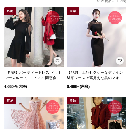
全
346
商品 (
211
-
240
)
即納
即納
【即納】パーティードレス ドット
【即納】上品セクシーなデザイン
シースルー ミニ フレア 同窓会 ド
繊細レースで高見えな黒のマオカ
レス 成人式 二次会 服装 20代 袖あ
ラー膝丈タイトドレス
4,680円(内税)
6,480円(内税)
り 即日発送
即納
即納