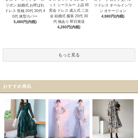
ット シースルー 上品 同
リボン 結婚式 お呼ばれ
ツドレス オールインワ
窓会 ドレス 成人式 二次
ドレス 長袖 20代 30代 4
ン オケージョン
会 結婚式 服装 20代 30
0代 体型カバー
4,980円(内税)
代 袖あり 即日発送
5,480円(内税)
4,280円(内税)
もっと見る
おすすめ商品